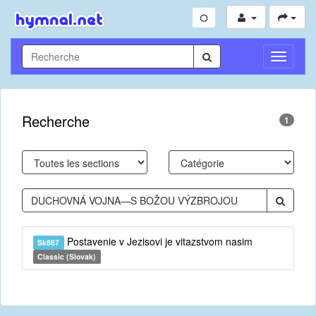
Toggle
Navigati
Recherche
1
Postavenie v Jezisovi je vitazstvom nasim
Sk887
Classic (Slovak)