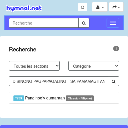
Toggle
Navigati
Recherche
1
Panginoo'y dumaraan
T759
Classic (Filipino)