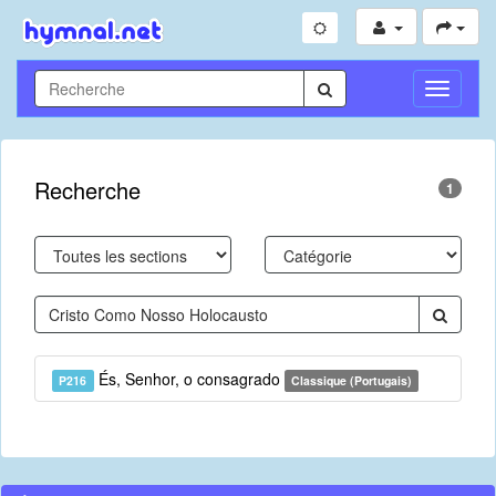
Toggle
Navigati
Recherche
1
És, Senhor, o consagrado
P216
Classique (Portugais)