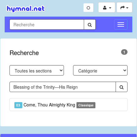
Toggle
Navigati
Recherche
1
Come, Thou Almighty King
E3
Classique