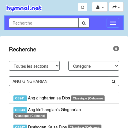
Toggle
Navigati
Recherche
9
Ang gingharian sa Dios
CB941
Classique (Cebuano)
Ang kin'hanglan's Gingharian
CB943
Classique (Cebuano)
Dinihogan Ka sa Dios
CB147
Classique (Cebuano)