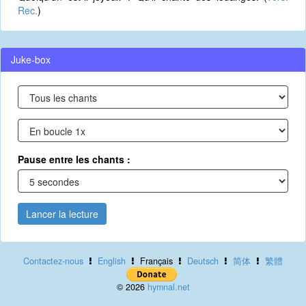
Rec.
)
Juke-box
Pause entre les chants :
Lancer la lecture
Contactez-nous
English
Français
Deutsch
简体
繁體
© 2026
hymnal.net