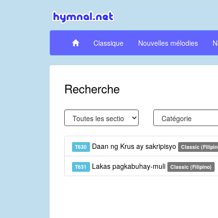
Classique
Nouvelles mélodies
N
Recherche
Daan ng Krus ay sakripisyo
T630
Classic (Filipin
Lakas pagkabuhay-muli
T631
Classic (Filipino)