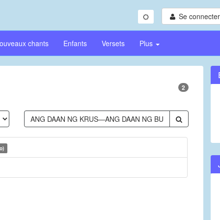
Se connecter/
ouveaux chants
Enfants
Versets
Plus
2
o)