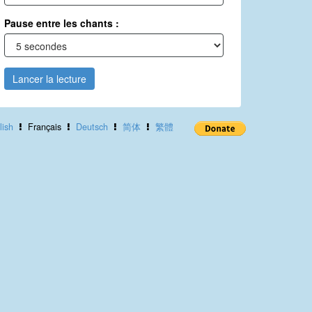
Pause entre les chants :
Lancer la lecture
lish
Français
Deutsch
简体
繁體