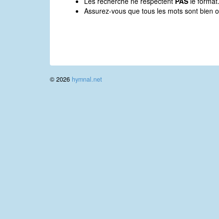
Les recherche ne respectent
PAS
le format
Assurez-vous que tous les mots sont bien o
© 2026
hymnal.net