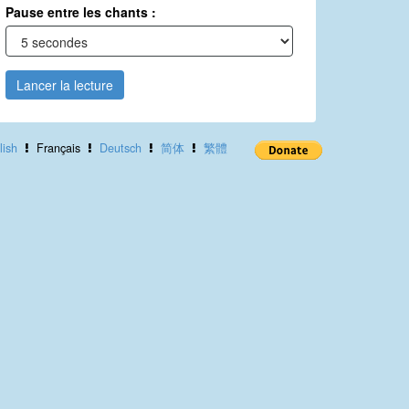
Pause entre les chants :
Lancer la lecture
lish
Français
Deutsch
简体
繁體