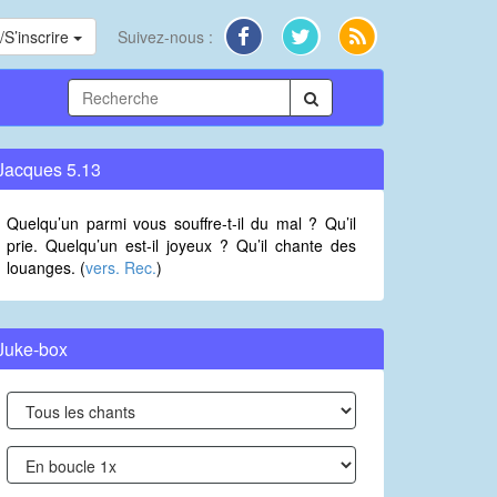
S’inscrire
Suivez-nous :
Jacques 5.13
Quelqu’un parmi vous souffre-t-il du mal ? Qu’il
prie. Quelqu’un est-il joyeux ? Qu’il chante des
louanges. (
vers. Rec.
)
Juke-box