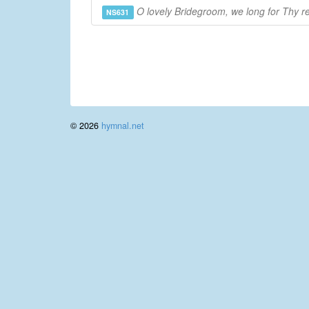
O lovely Bridegroom, we long for Thy r
NS631
© 2026
hymnal.net