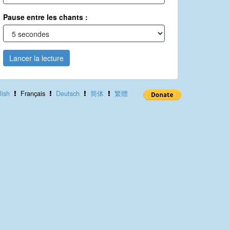
Pause entre les chants :
Lancer la lecture
lish
Français
Deutsch
简体
繁體