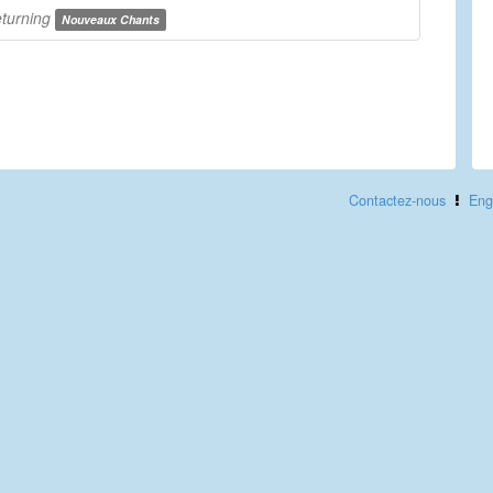
eturning
Nouveaux Chants
Contactez-nous
Eng