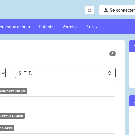
Se connecter/
ouveaux chants
Enfants
Versets
Plus
5
Nouveaux Chants
uveaux Chants
x Chants