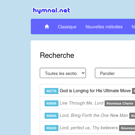
Classique
Nouvelles mélodies
N
Recherche
God is Longing for His Ultimate Move
NS778
Live Through Me, Lord
NS668
Nouveaux Chants
Lord, Bring Forth the One New Man
NS664
No
Lord, perfect us, Thy believers
NS630
Nouveau