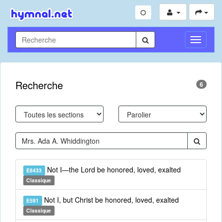
Toggle
Navigati
Recherche
6
Not I—the Lord be honored, loved, exalted
E8433
Classique
Not I, but Christ be honored, loved, exalted
E591
Classique