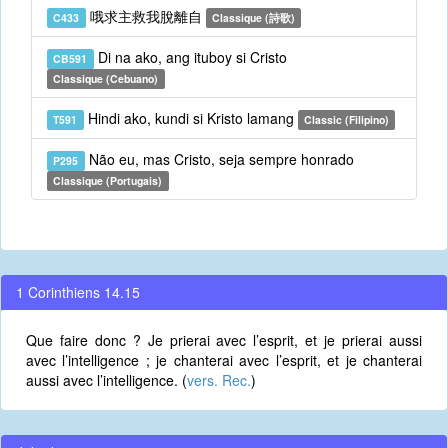
哦求主救我脫離自
C433
Classique (詩歌)
Di na ako, ang ituboy si Cristo
CB591
Classique (Cebuano)
Hindi ako, kundi si Kristo lamang
T591
Classic (Filipino)
Não eu, mas Cristo, seja sempre honrado
P295
Classique (Portugais)
1 Corinthiens 14.15
Que faire donc ? Je prierai avec l’esprit, et je prierai aussi
avec l’intelligence ; je chanterai avec l’esprit, et je chanterai
aussi avec l’intelligence. (
vers. Rec.
)