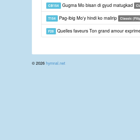
Gugma Mo bisan di gyud matugkad
CB154
Cl
Pag-ibig Mo'y hindi ko malirip
T154
Classic (Fili
Quelles faveurs Ton grand amour exprim
F28
© 2026
hymnal.net