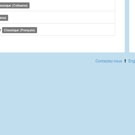
assique (Cebuano)
pino)
e
Classique (Français)
Contactez-nous
Eng