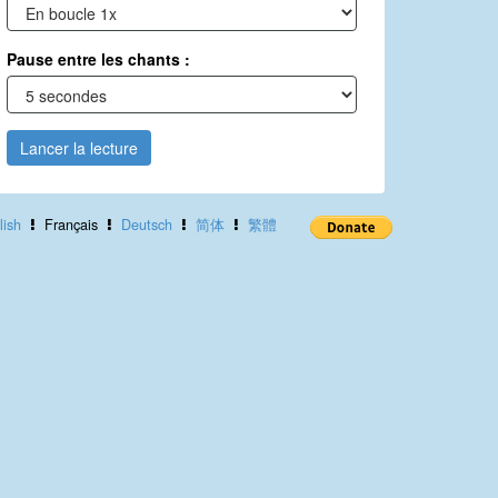
Pause entre les chants :
Lancer la lecture
lish
Français
Deutsch
简体
繁體