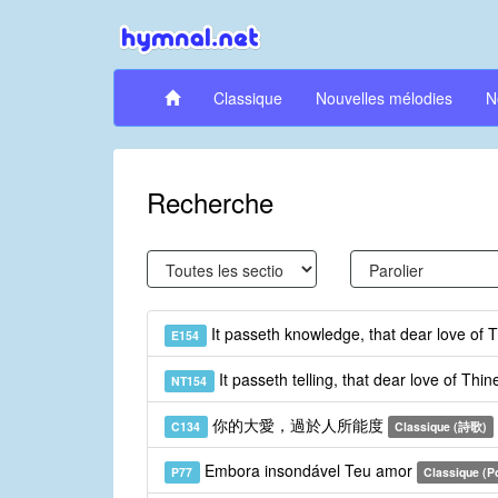
Classique
Nouvelles mélodies
N
Recherche
It passeth knowledge, that dear love of 
E154
It passeth telling, that dear love of Thi
NT154
你的大愛，過於人所能度
C134
Classique (詩歌)
Embora insondável Teu amor
P77
Classique (P