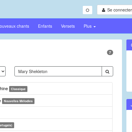
Se connecter/
ouveaux chants
Enfants
Versets
Plus
7
Thine
Classique
ne
Nouvelles Mélodies
ortugais)