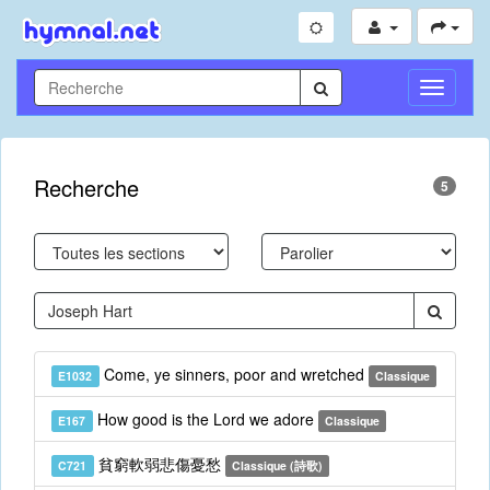
Toggle
Navigati
Recherche
5
Come, ye sinners, poor and wretched
E1032
Classique
How good is the Lord we adore
E167
Classique
貧窮軟弱悲傷憂愁
C721
Classique (詩歌)