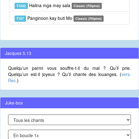
Halina mga may sala
T1032
Classic (Filipino)
Panginoon kay buti Mo
T167
Classic (Filipino)
Jacques 5.13
Quelqu’un parmi vous souffre-t-il du mal ? Qu’il prie.
Quelqu’un est-il joyeux ? Qu’il chante des louanges. (
vers.
Rec.
)
Juke-box