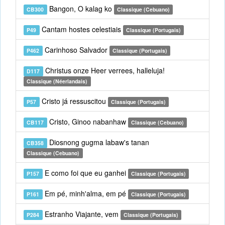
Bangon, O kalag ko
CB300
Classique (Cebuano)
Cantam hostes celestiais
P49
Classique (Portugais)
Carinhoso Salvador
P462
Classique (Portugais)
Christus onze Heer verrees, halleluja!
D117
Classique (Néerlandais)
Cristo já ressuscitou
P57
Classique (Portugais)
Cristo, Ginoo nabanhaw
CB117
Classique (Cebuano)
Diosnong gugma labaw's tanan
CB358
Classique (Cebuano)
E como foi que eu ganhei
P157
Classique (Portugais)
Em pé, minh'alma, em pé
P161
Classique (Portugais)
Estranho Viajante, vem
P284
Classique (Portugais)