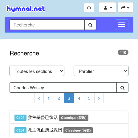
Toggle
Navigati
Recherche
110
1
2
3
4
5
救主基督已復活
C102
Classique (詩歌)
救主流血所成救恩
C234
Classique (詩歌)