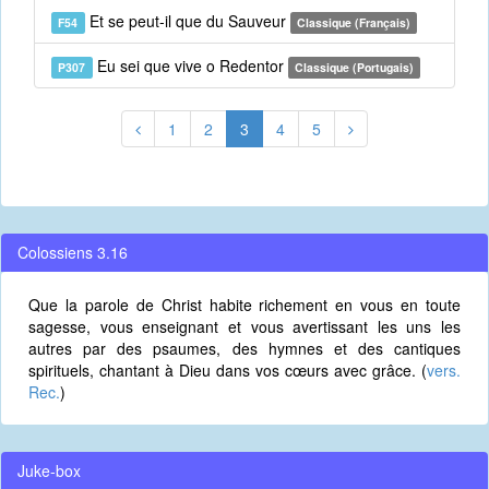
Et se peut-il que du Sauveur
F54
Classique (Français)
Eu sei que vive o Redentor
P307
Classique (Portugais)
1
2
3
4
5
Colossiens 3.16
Que la parole de Christ habite richement en vous en toute
sagesse, vous enseignant et vous avertissant les uns les
autres par des psaumes, des hymnes et des cantiques
spirituels, chantant à Dieu dans vos cœurs avec grâce. (
vers.
Rec.
)
Juke-box