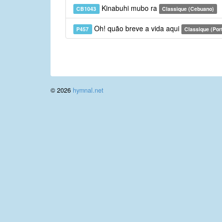
Kinabuhi mubo ra
CB1043
Classique (Cebuano)
Oh! quão breve a vida aqui
P457
Classique (Por
© 2026
hymnal.net