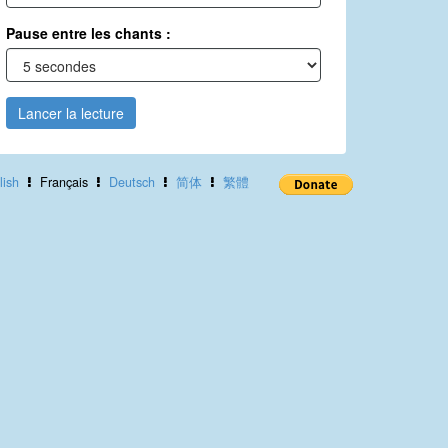
Pause entre les chants :
Lancer la lecture
lish
Français
Deutsch
简体
繁體