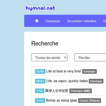
Classique
Nouvelles mélodies
N
Recherche
Life at best is very brief
E1043
Classique
Life, as vapor, quickly fades
E8722
Classique
飄渺人生何短暫
C722
Classique (詩歌)
Buhay ay isang iglap
T1043
Classic (Filipino)