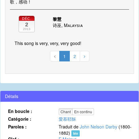
歌，感动！
黎慧
DÉC.
2
诗巫, Malaysia
2013
This song is very, very, very good!
1
2
Détails
En boucle :
Chant
En continu
Catégorie :
愛慕耶穌
Paroles :
Traduit de
John Nelson Darby
(1800-
1882)
bio