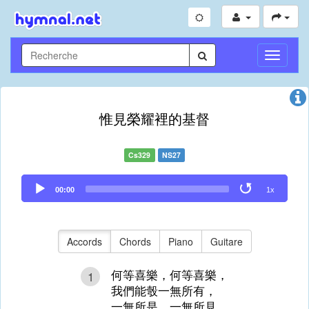
Toggle
Navigati
惟見榮耀裡的基督
Cs329
NS27
Audio
00:00
1x
Player
Accords
Chords
Piano
Guitare
何等喜樂，何等喜樂，
1
我們能彀一無所有，
一無所是，一無所見，