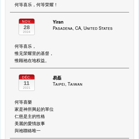
何等喜乐，何等荣耀！
Yiran
NOV.
28
Pasadena, CA, United States
2024
何等喜乐，
惟见荣耀里的基督，
惟顾祂在地权益。
易磊
DÉC.
11
Taipei, Taiwan
2021
何等喜樂
家是神所興起的單位
仁慈是主的性格
美麗的愛情故事
與祂聯絡唯一