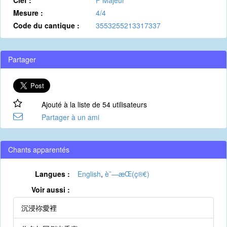
Clef :
F Majeur
Mesure :
4/4
Code du cantique :
3553255213317337
Partager
Ajouté à la liste de 54 utilisateurs
Partager à un ami
Chants apparentés
Langues :
English
,
è¯—æ­Œ(ç®€)
Voir aussi :
沉浸祢愛裡