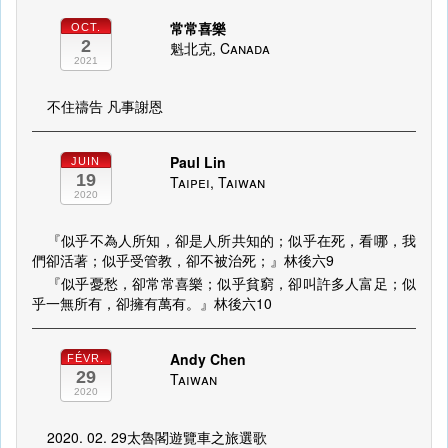
常常喜樂
OCT.
2
魁北克, Canada
2021
不住禱告 凡事謝恩
Paul Lin
JUIN
19
Taipei, Taiwan
2020
『似乎不為人所知，卻是人所共知的；似乎在死，看哪，我
們卻活著；似乎受管教，卻不被治死；』林後六9
『似乎憂愁，卻常常喜樂；似乎貧窮，卻叫許多人富足；似
乎一無所有，卻擁有萬有。』林後六10
Andy Chen
FÉVR.
29
Taiwan
2020
2020. 02. 29太魯閣遊覽車之旅選歌