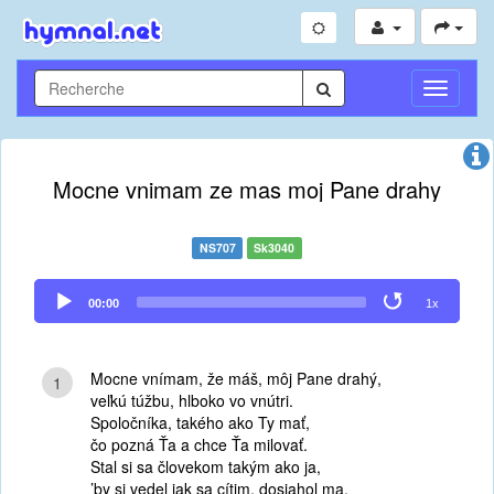
Toggle
Navigati
Mocne vnimam ze mas moj Pane drahy
NS707
Sk3040
Audio
00:00
1x
Player
Mocne vnímam, že máš, môj Pane drahý,
1
veľkú túžbu, hlboko vo vnútri.
Spoločníka, takého ako Ty mať,
čo pozná Ťa a chce Ťa milovať.
Stal si sa človekom takým ako ja,
’by si vedel jak sa cítim, dosiahol ma.