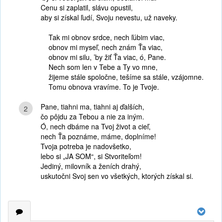
Cenu si zaplatil, slávu opustil,
aby si získal ľudí, Svoju nevestu, už naveky.
Tak mi obnov srdce, nech ľúbim viac,
obnov mi myseľ, nech znám Ťa viac,
obnov mi silu, ’by žiť Ťa viac, ó, Pane.
Nech som len v Tebe a Ty vo mne,
žijeme stále spoločne, tešíme sa stále, vzájomne.
Tomu obnova vravíme. To je Tvoje.
Pane, tiahni ma, tiahni aj ďalších,
2
čo pôjdu za Tebou a nie za iným.
Ó, nech dbáme na Tvoj život a cieľ,
nech Ťa poznáme, máme, doplníme!
Tvoja potreba je nadovšetko,
lebo si „JA SOM“, si Stvoriteľom!
Jediný, milovník a ženích drahý,
uskutočni Svoj sen vo všetkých, ktorých získal si.