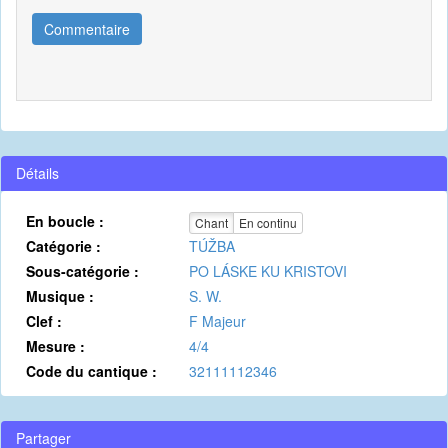
Commentaire
Détails
En boucle :
Chant
En continu
Catégorie :
TÚŽBA
Sous-catégorie :
PO LÁSKE KU KRISTOVI
Musique :
S. W.
Clef :
F Majeur
Mesure :
4/4
Code du cantique :
32111112346
Partager