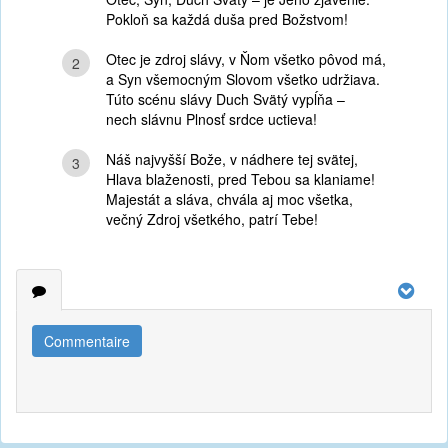
Pokloň sa každá duša pred Božstvom!
Otec je zdroj slávy, v Ňom všetko pôvod má,
2
a Syn všemocným Slovom všetko udržiava.
Túto scénu slávy Duch Svätý vypĺňa –
nech slávnu Plnosť srdce uctieva!
Náš najvyšší Bože, v nádhere tej svätej,
3
Hlava blaženosti, pred Tebou sa klaniame!
Majestát a sláva, chvála aj moc všetka,
večný Zdroj všetkého, patrí Tebe!
Commentaire