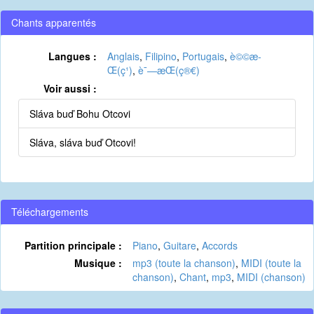
Chants apparentés
Langues :
Anglais
,
Filipino
,
Portugais
,
è©©æ­
Œ(ç¹)
,
è¯—æ­Œ(ç®€)
Voir aussi :
Sláva buď Bohu Otcovi
Sláva, sláva buď Otcovi!
Téléchargements
Partition principale :
Piano
,
Guitare
,
Accords
Musique :
mp3 (toute la chanson)
,
MIDI (toute la
chanson)
,
Chant
,
mp3
,
MIDI (chanson)