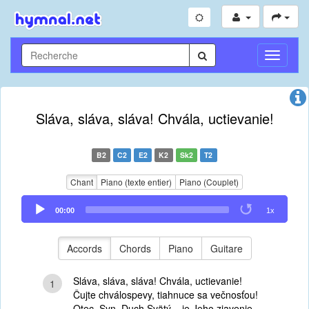
Toggle
Navigati
Sláva, sláva, sláva! Chvála, uctievanie!
B2
C2
E2
K2
Sk2
T2
Chant
Piano (texte entier)
Piano (Couplet)
Audio
00:00
1x
Player
Accords
Chords
Piano
Guitare
Sláva, sláva, sláva! Chvála, uctievanie!
1
Čujte chválospevy, tiahnuce sa večnosťou!
Otec, Syn, Duch Svätý – je Jeho zjavenie.