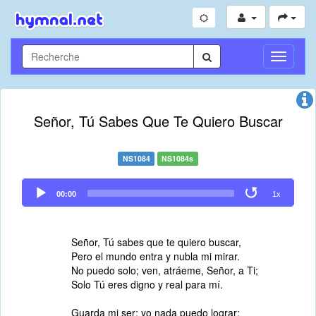
Toggle
Navigati
Señor, Tú Sabes Que Te Quiero Buscar
NS1084
NS1084s
Audio
00:00
1x
Player
Señor, Tú sabes que te quiero buscar,
Pero el mundo entra y nubla mi mirar.
No puedo solo; ven, atráeme, Señor, a Ti;
Solo Tú eres digno y real para mí.
Guarda mi ser; yo nada puedo lograr;