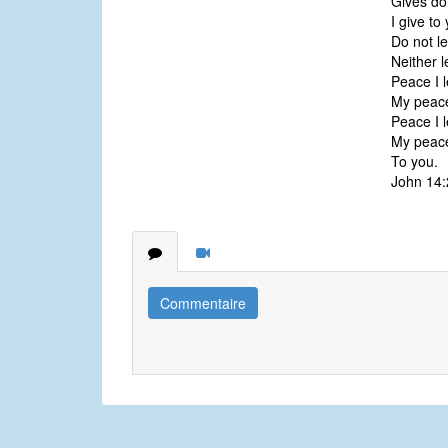
Gives do 
I give to
Do not le
Neither le
Peace I 
My peace
Peace I 
My peace
To you.
John 14:
Commentaire