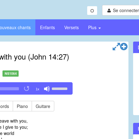
Se connecter/
ouveaux chants
Enfants
Versets
Plus
with you (John 14:27)
NS1064
Use
1x
Up/Down
Arrow
keys
ords
Piano
Guitare
to
increase
leave with you,
or
 I give to you;
decrease
he world
volume.