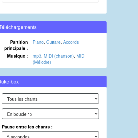
Téléchargements
Partition
Piano
,
Guitare
,
Accords
principale :
Musique :
mp3
,
MIDI (chanson)
,
MIDI
(Mélodie)
Juke-box
Pause entre les chants :