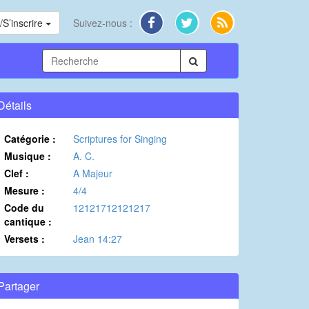
S’inscrire
Suivez-nous :
Détails
Catégorie :
Scriptures for Singing
Musique :
A. C.
Clef :
A Majeur
Mesure :
4/4
Code du
12121712121217
cantique :
Versets :
Jean 14:27
Partager