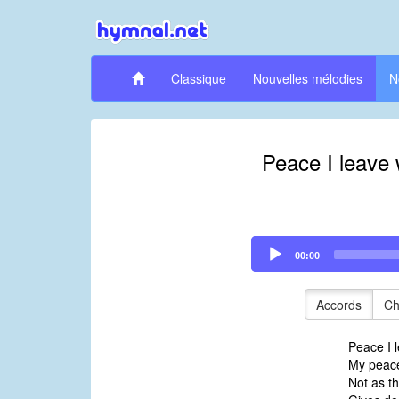
Classique
Nouvelles mélodies
N
Peace I leave 
Audio
00:00
Player
Accords
Ch
Peace I 
My peace
Not as t