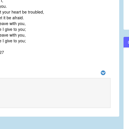
I,
 you.
t your heart be troubled,
t it be afraid.
leave with you,
 I give to you;
leave with you,
 I give to you;
27