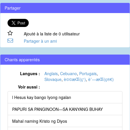
Partager
Ajouté à la liste de 0 utilisateur
Partager à un ami
Chants apparentés
Langues :
Anglais
,
Cebuano
,
Portugais
,
Slovaque
,
è©©æ­Œ(ç¹)
,
è¯—æ­Œ(ç®€)
Voir aussi :
l Hesus kay bango Iyong ngalan
PAPURI SA PANGINOON—SA KANYANG BUHAY
Mahal naming Kristo ng Diyos