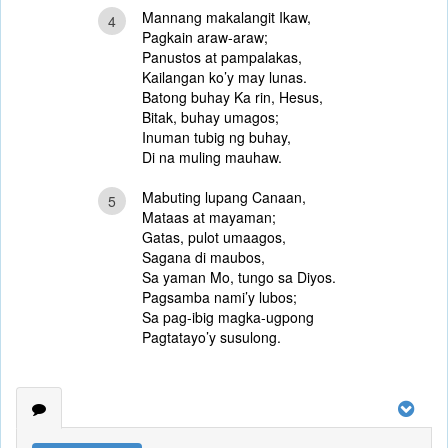
Mannang makalangit Ikaw,
4
Pagkain araw-araw;
Panustos at pampalakas,
Kailangan ko’y may lunas.
Batong buhay Ka rin, Hesus,
Bitak, buhay umagos;
Inuman tubig ng buhay,
Di na muling mauhaw.
Mabuting lupang Canaan,
5
Mataas at mayaman;
Gatas, pulot umaagos,
Sagana di maubos,
Sa yaman Mo, tungo sa Diyos.
Pagsamba nami’y lubos;
Sa pag-ibig magka-ugpong
Pagtatayo’y susulong.