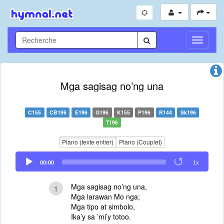
Toggle
Navigati
Mga sagisag no’ng una
C155
CB196
E196
G196
K155
P196
R144
Sk196
T196
Piano (texte entier)
Piano (Couplet)
Audio
00:00
1x
Player
Mga sagisag no’ng una,
1
Mga larawan Mo nga;
Mga tipo at simbolo,
Ika’y sa ’mi’y totoo.