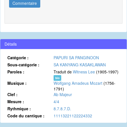
Commentaire
Détails
Catégorie :
PAPURI SA PANGINOON
Sous-catégorie :
SA KANYANG KASAKLAWAN
Paroles :
Traduit de
Witness Lee
(1905-1997)
bio
Musique :
Wolfgang Amadeus Mozart
(1756-
1791)
Clef :
Ab Majeur
Mesure :
4/4
Rythmique :
8.7.8.7.D.
Code du cantique :
11113221122224332