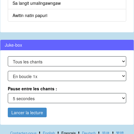
Sa langit umalingawngaw
Awitin natin papuri
Juke-box
Pause entre les chants :
Lancer la lecture
Contactez-nous
English
Français
Deutsch
简体
繁體