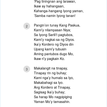
’Pag tiningnan ang larawan,
Ikaw ay hahangaan,
Kahanga-hangang Iyong yaman,
’Samba namin Iyong tanan!
Pangin’on tunay Kang Paskua,
2
Kami’y nilampasan Niya;
Sa Iyong Sarili’t pagtubos,
Kami’y nagkai-sa ng Diyos.
Ika’y Kordero ng Diyos din
Upang kami’y tubusin
Aming pantubos dugo Mo,
Ikaw ri’y pagkain Ko.
Makalangit na tinapay,
3
Tinapay rin ng buhay;
Kami nga’y humalo sa Iyo,
Makabahagi sa Iyo.
Ang Kordero at Tinapay,
Sagisag Ika’y buhay;
Sa harap Mo nagpipiging
Yaman Mo’y tamasahin.