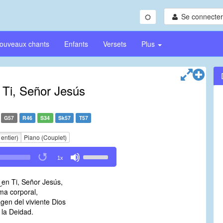
Se connecter/
ouveaux chants
Enfants
Versets
Plus
 Ti, Señor Jesús
G57
R46
S34
Sk57
T57
 entier)
Piano (Couplet)
Use
1x
Up/Down
Arrow
͜ en Ti, Señor Jesús,
keys
ma corporal,
to
agen del viviente Dios
increase
 la Deidad.
or
decrease