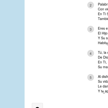
Palabr
2
Con vi
En Ti 
Tambié
Eres e
3
El Hij
Y Su s
Habita͜
Tú, la 
4
De Dio
En Ti,
Su man
Al disf
5
Su vid
Le dam
Y te͜ 