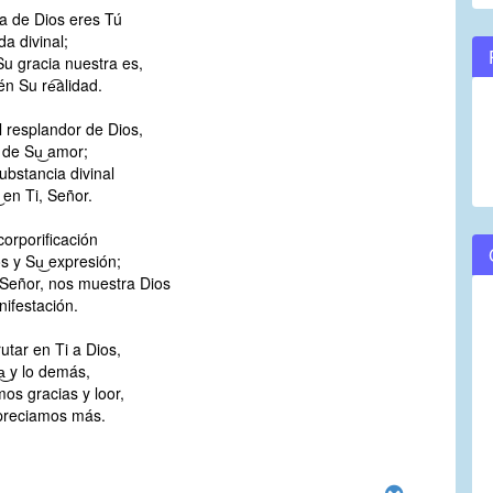
a de Dios eres Tú
volume.
da divinal;
Su gracia nuestra es,
n Su re͡alidad.
l resplandor de Dios,
o de Su͜ amor;
ubstancia divinal
 en Ti, Señor.
corporificación
s y Su͜ expresión;
 Señor, nos muestra Dios
ifestación.
rutar en Ti a Dios,
a͜ y lo demás,
os gracias y loor,
apreciamos más.