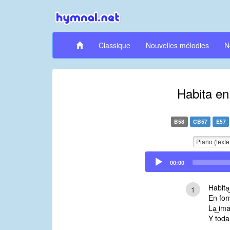
Classique
Nouvelles mélodies
N
Habita en
B58
CB57
E57
Piano (texte
Audio
00:00
Player
Habita
1
En for
La͜ im
Y toda