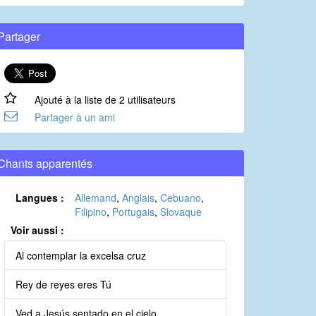
Partager
Ajouté à la liste de 2 utilisateurs
Partager à un ami
Chants apparentés
Langues :
Allemand
,
Anglais
,
Cebuano
,
Filipino
,
Portugais
,
Slovaque
Voir aussi :
Al contemplar la excelsa cruz
Rey de reyes eres Tú
Ved a Jesús sentado en el cielo