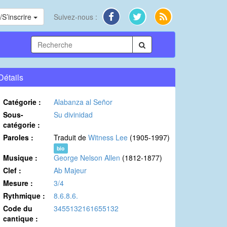
S’inscrire
Suivez-nous :
Détails
Catégorie :
Alabanza al Señor
Sous-
Su divinidad
catégorie :
Paroles :
Traduit de
Witness Lee
(1905-1997)
bio
Musique :
George Nelson Allen
(1812-1877)
Clef :
Ab Majeur
Mesure :
3/4
Rythmique :
8.6.8.6.
Code du
3455132161655132
cantique :