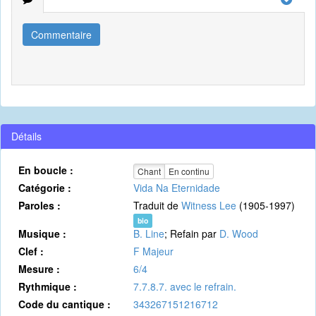
Commentaire
Détails
En boucle :
Chant
En continu
Catégorie :
Vida Na Eternidade
Paroles :
Traduit de
Witness Lee
(1905-1997)
bio
Musique :
B. Line
; Refain par
D. Wood
Clef :
F Majeur
Mesure :
6/4
Rythmique :
7.7.8.7. avec le refrain.
Code du cantique :
343267151216712