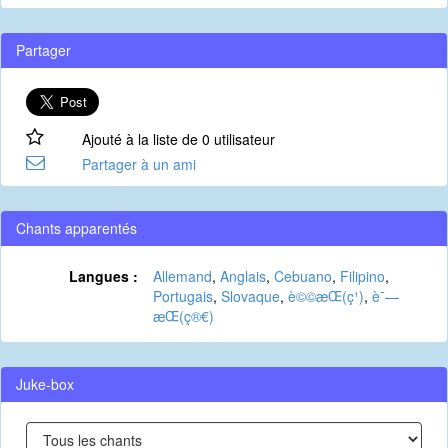
Partager
Ajouté à la liste de 0 utilisateur
Partager à un ami
Chants apparentés
Langues :
Allemand
,
Anglais
,
Cebuano
,
Filipino
,
Portugais
,
Slovaque
,
è©©æ­Œ(ç¹)
,
è¯—
æ­Œ(ç®€)
Juke-box