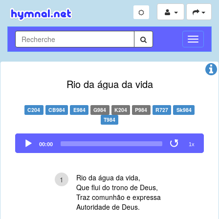
Toggle
Navigati
Rio da água da vida
C204
CB984
E984
G984
K204
P984
R727
Sk984
T984
Audio
00:00
1x
Player
Rio da água da vida,
1
Que flui do trono de Deus,
Traz comunhão e expressa
Autoridade de Deus.