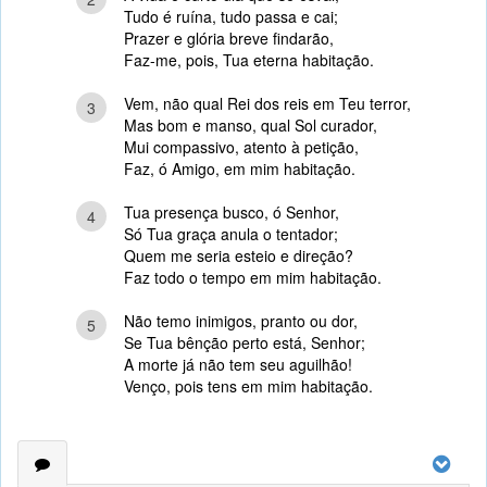
Tudo é ruína, tudo passa e cai;
Prazer e glória breve findarão,
Faz-me, pois, Tua eterna habitação.
Vem, não qual Rei dos reis em Teu terror,
3
Mas bom e manso, qual Sol curador,
Mui compassivo, atento à petição,
Faz, ó Amigo, em mim habitação.
Tua presença busco, ó Senhor,
4
Só Tua graça anula o tentador;
Quem me seria esteio e direção?
Faz todo o tempo em mim habitação.
Não temo inimigos, pranto ou dor,
5
Se Tua bênção perto está, Senhor;
A morte já não tem seu aguilhão!
Venço, pois tens em mim habitação.