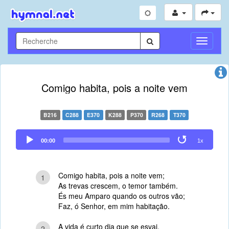
Toggle
Navigati
Comigo habita, pois a noite vem
B216
C288
E370
K288
P370
R268
T370
Audio
00:00
1x
Player
Comigo habita, pois a noite vem;
1
As trevas crescem, o temor também.
És meu Amparo quando os outros vão;
Faz, ó Senhor, em mim habitação.
A vida é curto dia que se esvai,
2