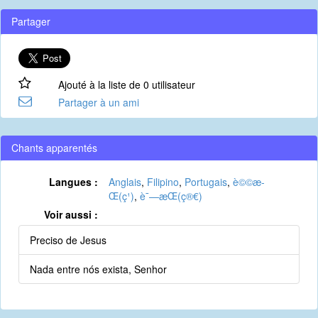
Partager
Ajouté à la liste de 0 utilisateur
Partager à un ami
Chants apparentés
Langues :
Anglais
,
Filipino
,
Portugais
,
è©©æ­
Œ(ç¹)
,
è¯—æ­Œ(ç®€)
Voir aussi :
Preciso de Jesus
Nada entre nós exista, Senhor