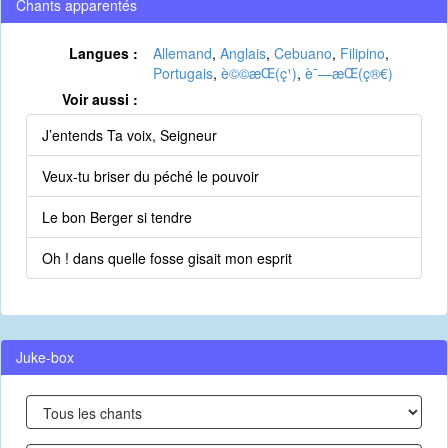
Chants apparentés
Langues :
Allemand
,
Anglais
,
Cebuano
,
Filipino
,
Portugais
,
è©©æ­Œ(ç¹)
,
è¯—æ­Œ(ç®€)
Voir aussi :
J’entends Ta voix, Seigneur
Veux-tu briser du péché le pouvoir
Le bon Berger si tendre
Oh ! dans quelle fosse gisait mon esprit
Juke-box