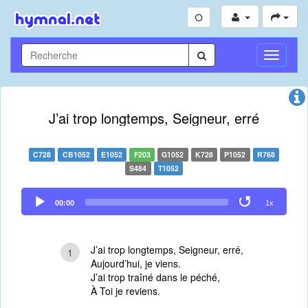
Toggle
Navigati
J’ai trop longtemps, Seigneur, erré
C728
CB1052
E1052
F203
G1052
K728
P1052
R768
S484
T1052
Audio
00:00
1x
Player
J’ai trop longtemps, Seigneur, erré,
1
Aujourd’hui, je viens.
J’ai trop traîné dans le péché,
À Toi je reviens.