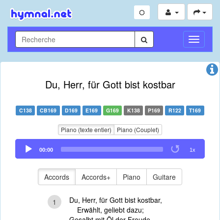
Toggle
Navigati
Du, Herr, für Gott bist kostbar
C138
CB169
D169
E169
G169
K138
P169
R122
T169
Piano (texte entier)
Piano (Couplet)
Audio
00:00
1x
Player
Accords
Accords+
Piano
Guitare
Du, Herr, für Gott bist kostbar,
1
Erwählt, geliebt dazu;
Gesalbt mit Öl der Freude,