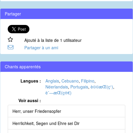
Partager
Ajouté à la liste de 1 utilisateur
Partager à un ami
Chants apparentés
Langues :
Anglais
,
Cebuano
,
Filipino
,
Néerlandais
,
Portugais
,
è©©æ­Œ(ç¹)
,
è¯—æ­Œ(ç®€)
Voir aussi :
Herr, unser Friedensopfer
Herrlichkeit, Segen und Ehre sei Dir