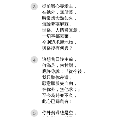
從前我心專愛主，
3
在祂外，無所慕，
時常想念熱如火，
無論夢寐醒蘇，
世俗、人情皆無意，
一切事都丟棄，
今則追求屬地物，
與俗復有何異？
追想昔日跪主前，
4
何滿足，何甘甜，
應許你說：『從今後，
我只聽你差遣，
願意順服失自由，
在你外，無他求；』
至今為時並不久，
此心已歸烏有！
你外勞碌總是空，
5