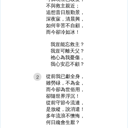
不與救主親近；
追想昔日殷勤景，
深夜寐，清晨興，
如何辛苦不自顧，
而今卻冷如冰！
我豈能忘救主？
我豈可離天父？
祂心為我憂傷，
我心安忍不顧？
從前我已獻全身，
2
雖勞碌，不為金，
而今卻為世俗用，
卻隨世界浮沉！
從前守節今流連，
是放縱，說消遣！
多年流浪不懊悔，
何日纔會生厭？