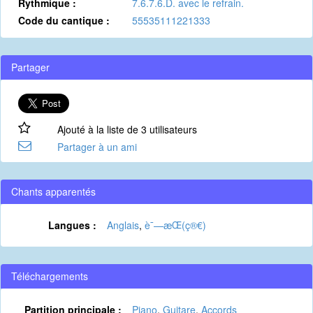
Rythmique :
7.6.7.6.D. avec le refrain.
Code du cantique :
55535111221333
Partager
Ajouté à la liste de 3 utilisateurs
Partager à un ami
Chants apparentés
Langues :
Anglais
,
è¯—æ­Œ(ç®€)
Téléchargements
Partition principale :
Piano
,
Guitare
,
Accords