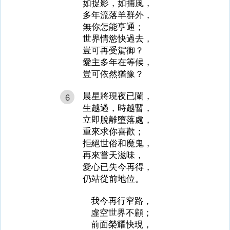
如捉影，如捕風，
多年流落羊群外，
無你怎能亨通；
世界情慾快過去，
豈可再受駕御？
愛主多年在等候，
豈可依然猶豫？
晨星將現夜已闌，
6
生越過，時越暫，
立即脫離墮落處，
重來求你喜歡；
拒絕世俗和魔鬼，
再來嘗天滋味，
愛心已失今再得，
仍站從前地位。
我今再行窄路，
虛空世界不顧；
前面榮耀快現，