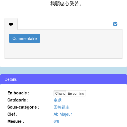
我願忠心受苦。
Commentaire
Détails
En boucle :
Chant
En continu
Catégorie :
奉獻
Sous-catégorie :
回轉歸主
Clef :
Ab Majeur
Mesure :
6/8