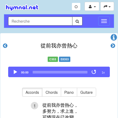
Toggle
Navigati
從前我亦曾熱心
C353
E8353
Audio
00:00
1x
Player
Accords
Chords
Piano
Guitare
從前我亦曾熱心，
1
多努力，求上進，
可憐現在已改變，