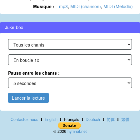
Musique :
mp3
,
MIDI (chanson)
,
MIDI (Mélodie)
Juke-box
Pause entre les chants :
Lancer la lecture
Contactez-nous
English
Français
Deutsch
简体
繁體
© 2026
hymnal.net