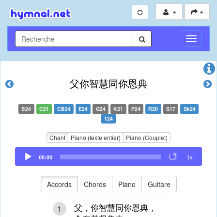
Toggle
Navigati
父你智慧同你恩典
B24
C21
CB24
E24
G24
K21
P24
R20
S17
Sk24
T24
Chant
Piano (texte entier)
Piano (Couplet)
Audio
00:00
1x
Player
Accords
Chords
Piano
Guitare
父，你智慧同你恩典，
1