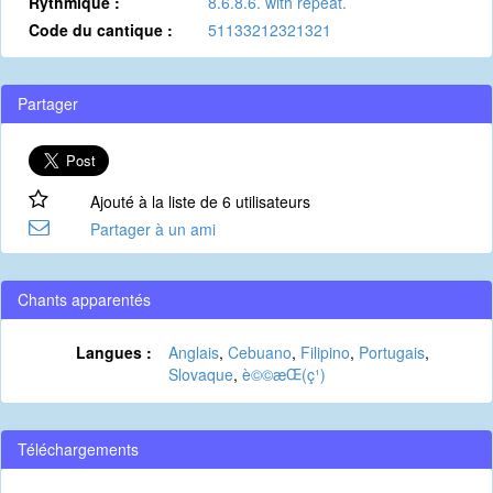
Rythmique :
8.6.8.6. with repeat.
Code du cantique :
51133212321321
Partager
Ajouté à la liste de 6 utilisateurs
Partager à un ami
Chants apparentés
Langues :
Anglais
,
Cebuano
,
Filipino
,
Portugais
,
Slovaque
,
è©©æ­Œ(ç¹)
Téléchargements