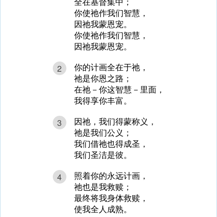
全在基督集中；
你使祂作我们智慧，
因祂我蒙恩宠。
你使祂作我们智慧，
因祂我蒙恩宠。
你的计画全在于祂，
2
祂是你恩之路；
在祂－你这智慧－里面，
我得享你丰富。
因祂，我们得蒙称义，
3
祂是我们公义；
我们借祂也得成圣，
我们圣洁是彼。
照着你的永远计画，
4
祂也是我救赎；
最终将我身体救赎，
使我全人成熟。