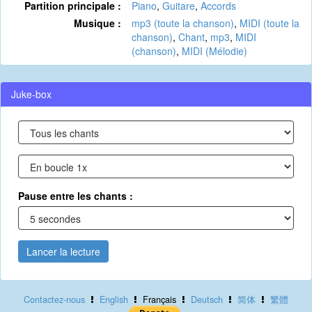
Partition principale :
Piano
,
Guitare
,
Accords
Musique :
mp3 (toute la chanson)
,
MIDI (toute la
chanson)
,
Chant
,
mp3
,
MIDI
(chanson)
,
MIDI (Mélodie)
Juke-box
Pause entre les chants :
Lancer la lecture
Contactez-nous
English
Français
Deutsch
简体
繁體