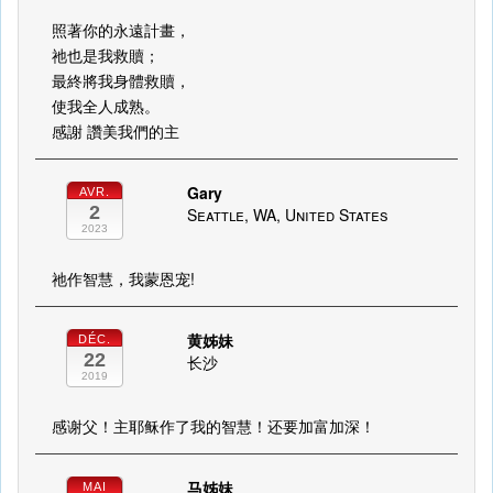
照著你的永遠計畫，
祂也是我救贖；
最終將我身體救贖，
使我全人成熟。
感謝 讚美我們的主
Gary
AVR.
2
Seattle, WA, United States
2023
祂作智慧，我蒙恩宠!
黄姊妹
DÉC.
22
长沙
2019
感谢父！主耶稣作了我的智慧！还要加富加深！
马姊妹
MAI