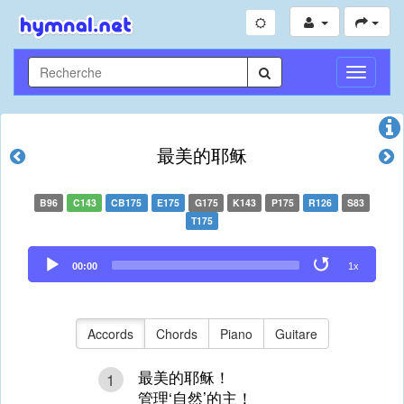
Toggle
Navigati
最美的耶稣
B96
C143
CB175
E175
G175
K143
P175
R126
S83
T175
Audio
00:00
1x
Player
Accords
Chords
Piano
Guitare
最美的耶稣！
1
管理‘自然’的主！