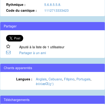
Rythmique :
5.6.8.5.5.8.
Code du cantique :
1112713333423
Partager
Ajouté à la liste de 1 utilisateur
Partager à un ami
Chants apparentés
Langues :
Anglais
,
Cebuano
,
Filipino
,
Portugais
,
è©©æ­Œ(ç¹)
Téléchargements