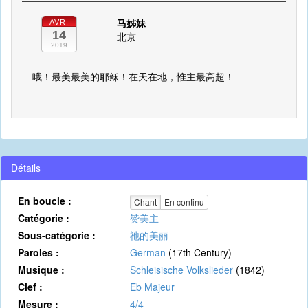
马姊妹
AVR.
14
北京
2019
哦！最美最美的耶稣！在天在地，惟主最高超！
Détails
En boucle :
Chant
En continu
Catégorie :
赞美主
Sous-catégorie :
祂的美丽
Paroles :
German
(17th Century)
Musique :
Schleisische Volkslieder
(1842)
Clef :
Eb Majeur
Mesure :
4/4