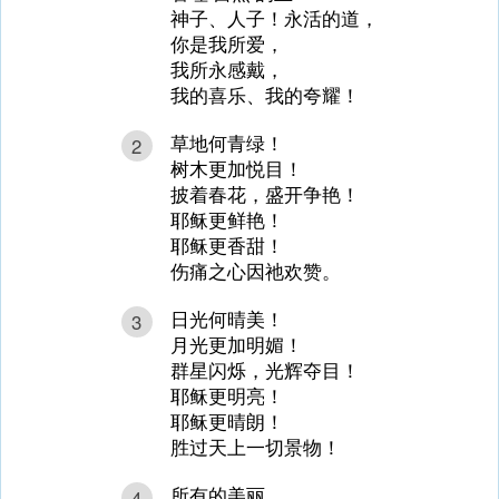
神子、人子！永活的道，
你是我所爱，
我所永感戴，
我的喜乐、我的夸耀！
草地何青绿！
2
树木更加悦目！
披着春花，盛开争艳！
耶稣更鲜艳！
耶稣更香甜！
伤痛之心因祂欢赞。
日光何晴美！
3
月光更加明媚！
群星闪烁，光辉夺目！
耶稣更明亮！
耶稣更晴朗！
胜过天上一切景物！
所有的美丽，
4