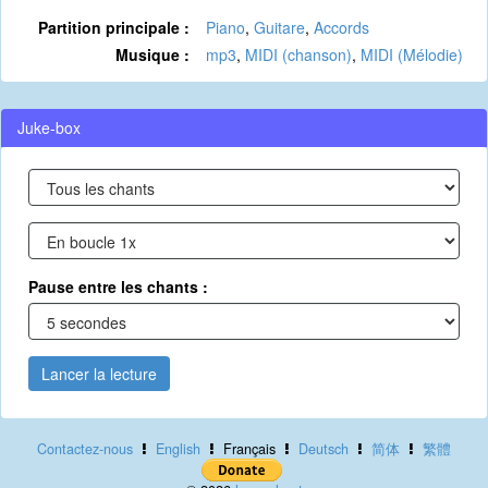
Partition principale :
Piano
,
Guitare
,
Accords
Musique :
mp3
,
MIDI (chanson)
,
MIDI (Mélodie)
Juke-box
Pause entre les chants :
Lancer la lecture
Contactez-nous
English
Français
Deutsch
简体
繁體