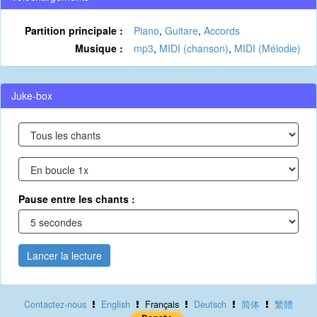
Partition principale :
Piano
,
Guitare
,
Accords
Musique :
mp3
,
MIDI (chanson)
,
MIDI (Mélodie)
Juke-box
Pause entre les chants :
Lancer la lecture
Contactez-nous
English
Français
Deutsch
简体
繁體