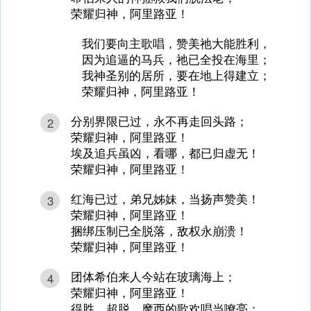
荣耀归神，阿里路亚！
我们要向主歌唱，赞美祂大能胜利，
因为追逼的马兵，祂已全投在海里；
我神圣别的居所，要在地上得建立；
荣耀归神，阿里路亚！
分别界限已过，永不再走回头路；
2
荣耀归神，阿里路亚！
埃及追兵虽凶，看哪，都已归虚无！
荣耀归神，阿里路亚！
红海已过，弟兄姊妹，当扬声赞美！
3
荣耀归神，阿里路亚！
捆绑压制已全脱落，敌权永崩溃！
荣耀归神，阿里路亚！
团体希伯来人今站在玻璃海上；
4
荣耀归神，阿里路亚！
得胜、超脱，摩西的歌欢唱当嘹亮；