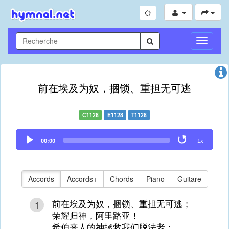
Toggle
Navigati
前在埃及为奴，捆锁、重担无可逃
C1128
E1128
T1128
Audio
00:00
1x
Player
Accords
Accords+
Chords
Piano
Guitare
前在埃及为奴，捆锁、重担无可逃；
1
荣耀归神，阿里路亚！
希伯来人的神拯救我们脱法老；