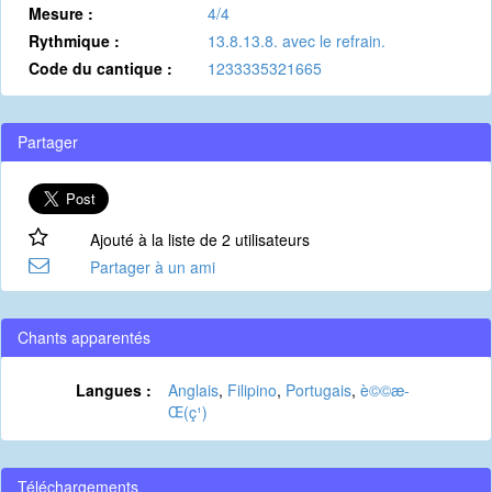
Mesure :
4/4
Rythmique :
13.8.13.8. avec le refrain.
Code du cantique :
1233335321665
Partager
Ajouté à la liste de 2 utilisateurs
Partager à un ami
Chants apparentés
Langues :
Anglais
,
Filipino
,
Portugais
,
è©©æ­
Œ(ç¹)
Téléchargements