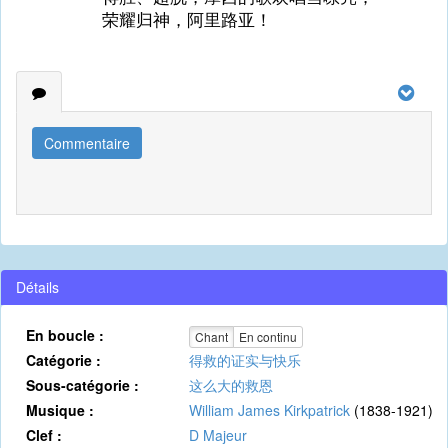
荣耀归神，阿里路亚！
Commentaire
Détails
En boucle :
Chant
En continu
Catégorie :
得救的证实与快乐
Sous-catégorie :
这么大的救恩
Musique :
William James Kirkpatrick
(1838-1921)
Clef :
D Majeur