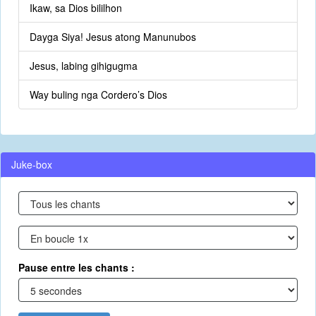
Ikaw, sa Dios bililhon
Dayga Siya! Jesus atong Manunubos
Jesus, labing gihigugma
Way buling nga Cordero’s Dios
Juke-box
Pause entre les chants :