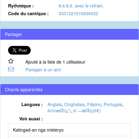
Rythmique :
8.6.8.6. avec le refrain.
Code du cantique :
3331321616536532
Partager
Ajouté à la liste de 1 utilisateur
Partager à un ami
Chants apparentés
Langues :
Anglais
,
Cinghalais
,
Filipino
,
Portugais
,
è©©æ­Œ(ç¹)
,
è¯—æ­Œ(ç®€)
Voir aussi :
Katingad-an nga misteryo