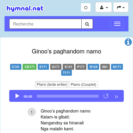
Toggle
Navigati
Ginoo’s paghandom namo
C141
CB171
E171
G171
K141
P171
R124
S81
Si171
T171
Piano (texte entier)
Piano (Couplet)
Audio
00:00
1x
Player
Ginoo’s paghandom namo
1
Katam-is gibati;
Nangandoy sa hinanali
Nga malalin kami.