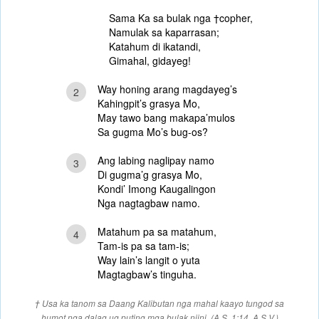
Sama Ka sa bulak nga †copher,
Namulak sa kaparrasan;
Katahum di ikatandi,
Gimahal, gidayeg!
Way honing arang magdayeg’s
2
Kahingpit’s grasya Mo,
May tawo bang makapa’mulos
Sa gugma Mo’s bug-os?
Ang labing naglipay namo
3
Di gugma’g grasya Mo,
Kondi’ Imong Kaugalingon
Nga nagtagbaw namo.
Matahum pa sa matahum,
4
Tam-is pa sa tam-is;
Way lain’s langit o yuta
Magtagbaw’s tinguha.
† Usa ka tanom sa Daang Kalibutan nga mahal kaayo tungod sa
humot nga dalag ug puting mga bulak niini. (A.S. 1:14, A.S.V.)