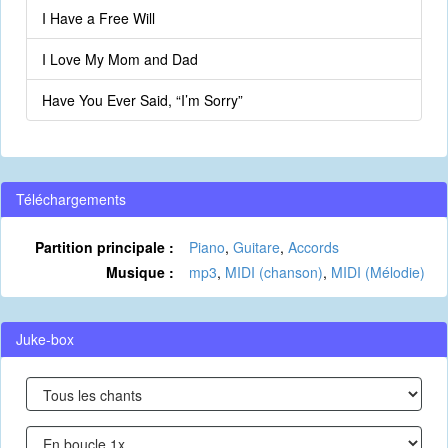
I Have a Free Will
I Love My Mom and Dad
Have You Ever Said, “I’m Sorry”
Téléchargements
Partition principale :
Piano
,
Guitare
,
Accords
Musique :
mp3
,
MIDI (chanson)
,
MIDI (Mélodie)
Juke-box