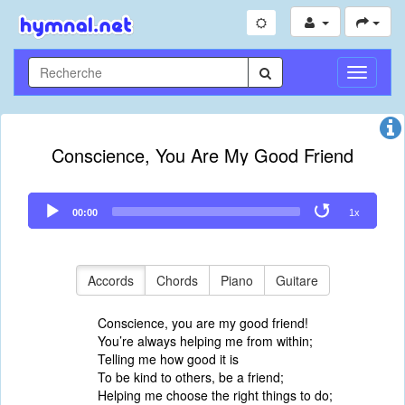
Toggle
Navigati
Conscience, You Are My Good Friend
Audio
00:00
1x
Player
Accords
Chords
Piano
Guitare
Conscience, you are my good friend!
You’re always helping me from within;
Telling me how good it is
To be kind to others, be a friend;
Helping me choose the right things to do;