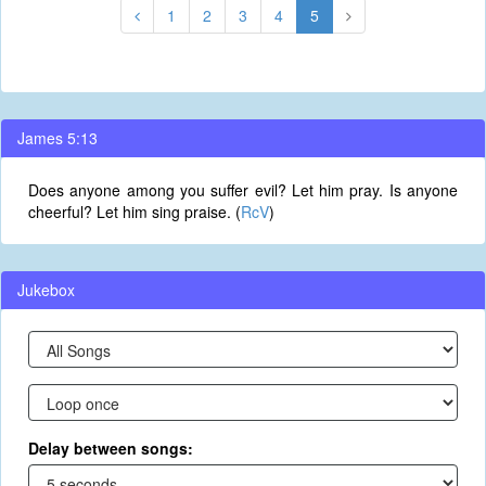
1
2
3
4
5
James 5:13
Does anyone among you suffer evil? Let him pray. Is anyone
cheerful? Let him sing praise. (
RcV
)
Jukebox
Delay between songs: