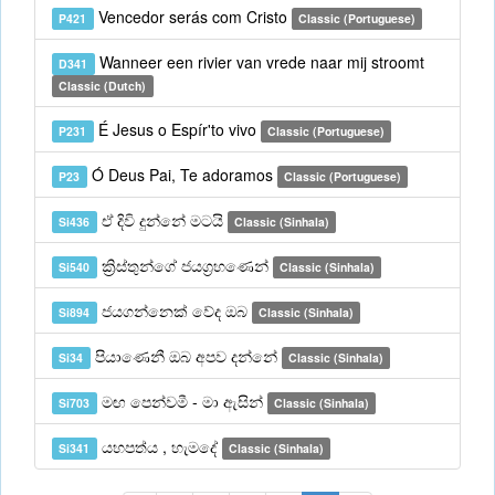
Vencedor serás com Cristo
P421
Classic (Portuguese)
Wanneer een rivier van vrede naar mij stroomt
D341
Classic (Dutch)
É Jesus o Espír'to vivo
P231
Classic (Portuguese)
Ó Deus Pai, Te adoramos
P23
Classic (Portuguese)
ඒ දිවි දුන්නේ මටයි
Si436
Classic (Sinhala)
ක්‍රිස්තුන්ගේ ජයග්‍රහණෙන්
Si540
Classic (Sinhala)
ජයගන්නෙක් වේද ඔබ
Si894
Classic (Sinhala)
පියාණෙනී ඔබ අපව දන්නේ
Si34
Classic (Sinhala)
මඟ පෙන්වමී - මා ඇසින්
Si703
Classic (Sinhala)
යහපත්ය , හැමදේ
Si341
Classic (Sinhala)