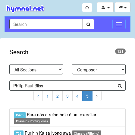
Toggle
Navigati
Search
121
1
2
3
4
5
Para nós o reino hoje é um exercitar
P476
Classic (Portuguese)
Purihin Ka sa Iyong awa
T26
Classic (Filipino)