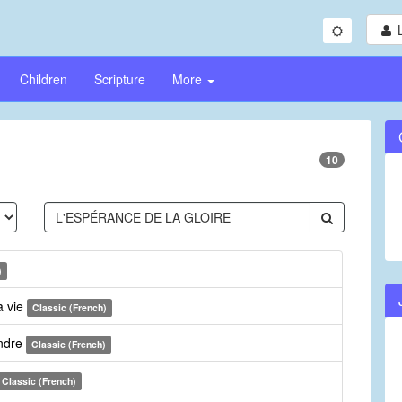
Children
Scripture
More
10
)
a vie
Classic (French)
endre
Classic (French)
Classic (French)