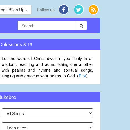
Login/Sign Up
Follow us:
Colossians 3:16
Let the word of Christ dwell in you richly in all
wisdom, teaching and admonishing one another
with psalms and hymns and spiritual songs,
singing with grace in your hearts to God. (
RcV
)
Jukebox