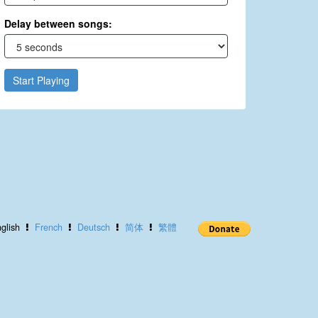
Delay between songs:
Start Playing
glish
French
Deutsch
简体
繁體