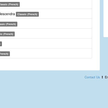
lassic (French)
l descendra
Classic (French)
ssic (French)
ic (French)
)
French)
Contact Us
En