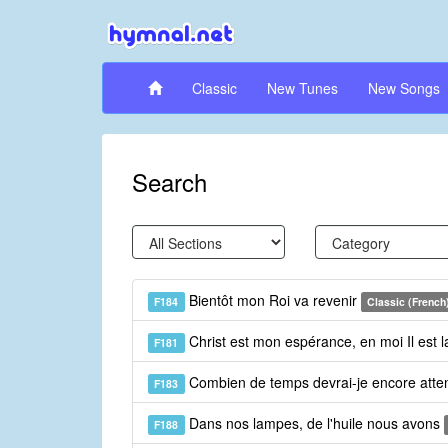
Classic
New Tunes
New Songs
Search
Bientôt mon Roi va revenir
F184
Classic (French
Christ est mon espérance, en moi Il est l
F181
Combien de temps devrai-je encore att
F183
Dans nos lampes, de l'huile nous avons
F188