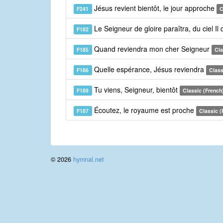
Jésus revient bientôt, le jour approche
F241
C
Le Seigneur de gloire paraîtra, du ciel I
F182
Quand reviendra mon cher Seigneur
F185
Cla
Quelle espérance, Jésus reviendra
F186
Class
Tu viens, Seigneur, bientôt
F189
Classic (French
Écoutez, le royaume est proche
F187
Classic (
© 2026
hymnal.net