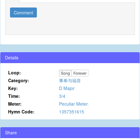
Comment
Details
Loop:
Song
Forever
Category:
事奉与福音
Key:
D Major
Time:
3/4
Meter:
Peculiar Meter.
Hymn Code:
1357351615
Share