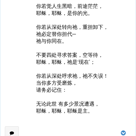
你若觉人生黑暗，前途茫茫，
耶稣，耶稣，是你的光。
你若从深处转向祂，重担卸下，
祂必定替你担代─
祂与你同在。
不要四处寻求答案，空等待，
耶稣，耶稣，祂是‘现在’；
你若从深处呼求祂，祂不失误！
当你多方受磨炼，
请务必记住：
无论此世 有多少景况遭遇，
耶稣，耶稣，耶稣是主。