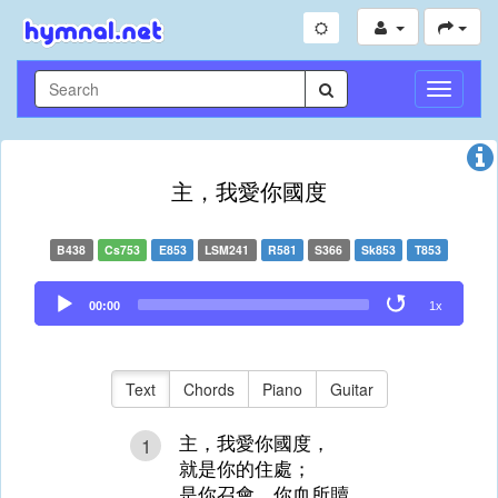
Toggle
Navigati
主，我愛你國度
B438
Cs753
E853
LSM241
R581
S366
Sk853
T853
Audio
00:00
1x
Player
Text
Chords
Piano
Guitar
主，我愛你國度，
1
就是你的住處；
是你召會，你血所贖，