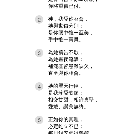
你將重價已付。
神，我愛你召會，
2
她與世俗分別；
是你眼中惟一至美，
手中惟一寶貝。
為她禱告不歇，
3
為她晝夜流淚；
補滿基督患難缺欠，
直至與你相會。
她的屬天行徑，
4
是我珍愛歌頌：
相交甘甜，相許貞堅，
愛戴、讚美無終。
正如你的真理，
5
必定屹立不已；
那日錫安必得榮耀，