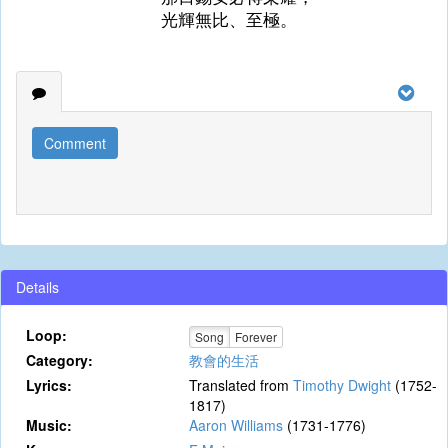
光輝無比、至極。
Comment
Details
Loop:
Song
Forever
Category:
教會的生活
Lyrics:
Translated from
Timothy Dwight
(1752-
1817)
Music:
Aaron Williams
(1731-1776)