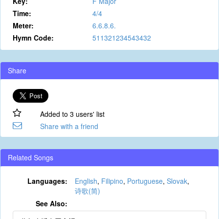
Key:
F Major
Time:
4/4
Meter:
6.6.8.6.
Hymn Code:
511321234543432
Share
Added to 3 users' list
Share with a friend
Related Songs
Languages:
English
,
Filipino
,
Portuguese
,
Slovak
,
诗歌(简)
See Also: