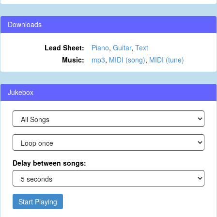
Downloads
Lead Sheet:
Piano
,
Guitar
,
Text
Music:
mp3
,
MIDI (song)
,
MIDI (tune)
Jukebox
Delay between songs:
Start Playing