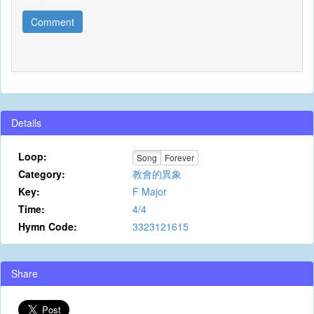
Comment
Details
Loop:
Song
Forever
Category:
教會的異象
Key:
F Major
Time:
4/4
Hymn Code:
3323121615
Share