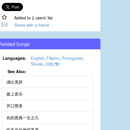
Added to 2 users' list
Share with a friend
Related Songs
Languages:
English
,
Filipino
,
Portuguese
,
Slovak
,
詩歌(繁)
See Also:
涌出美辞
披上喜乐
开口赞美
你的恩典一生之久
你名在全地何其美