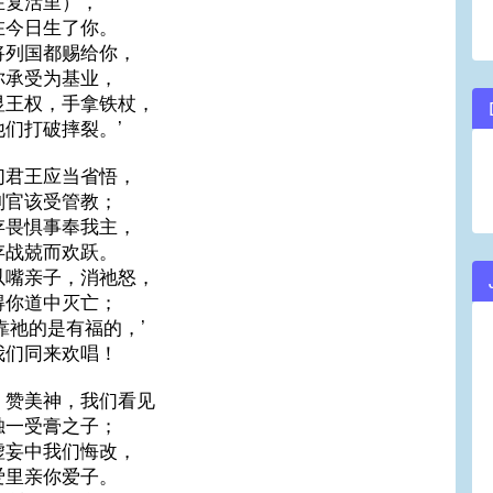
在复活里），
在今日生了你。
将列国都赐给你，
你承受为基业，
显王权，手拿铁杖，
他们打破摔裂。’
们君王应当省悟，
判官该受管教；
存畏惧事奉我主，
存战兢而欢跃。
以嘴亲子，消祂怒，
得你道中灭亡；
投靠祂的是有福的，’
我们同来欢唱！
，赞美神，我们看见
独一受膏之子；
虚妄中我们悔改，
爱里亲你爱子。