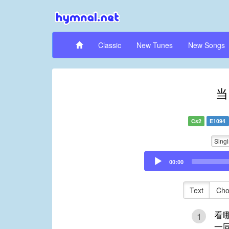
Classic
New Tunes
New Songs
当
Cs2
E1094
Sing
Audio
00:00
Player
Text
Cho
看
1
一