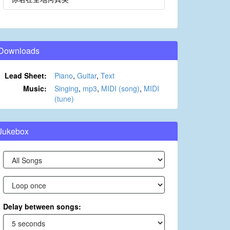
Downloads
Lead Sheet:
Piano
,
Guitar
,
Text
Music:
Singing
,
mp3
,
MIDI (song)
,
MIDI
(tune)
Jukebox
Delay between songs: