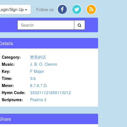
Login/Sign Up
Follow us:
Details
Category:
赞美的话
Music:
J. B. O. Clemm
Key:
F Major
Time:
3/4
Meter:
8.7.8.7.D.
Hymn Code:
333211121655113212
Scriptures:
Psalms 2
Share