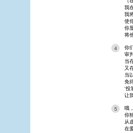
（
我
我
使
你
将
你
4
审
当
又
当
免
‘
让
哦
5
你
从
在