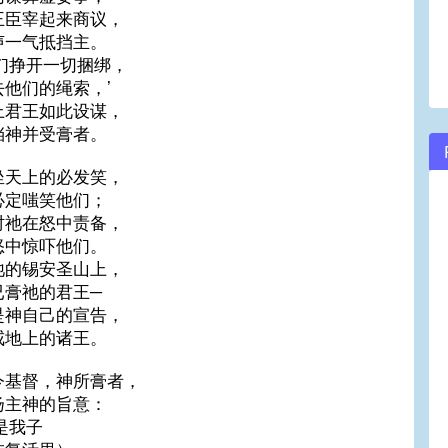
王臣宰起来商议，
volume.
声一气抵挡主。
我们挣开一切捆绑，
去他们的绳索，’
上君王如此设谋，
挡神并受膏者。
坐天上的必发笑，
必定嗤笑他们；
时祂在怒中责备，
怒中惊吓他们。
祂的锡安圣山上，
已膏祂的君王─
是神自己的宣告，
戒地上的诸王。
今基督，神所膏者，
扬主神的旨意：
是我子