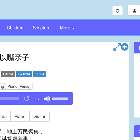
Children
Scripture
More
以嘴亲子
G1094
Sk1094
T1094
ing
Piano (Verse)
Use
1x
Up/Down
Arrow
keys
rds
Piano
Guitar
to
increase
哪，地上万民聚集，
or
同谋算虚妄事；
decrease