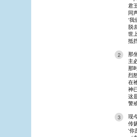
君
同
‘
脱
世
抵
那
2
主
那
烈
在
神
这
警
现
3
传
‘你