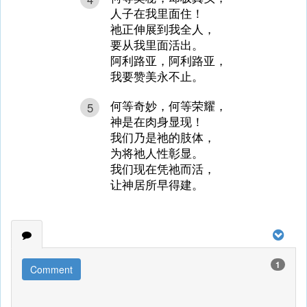
人子在我里面住！
祂正伸展到我全人，
要从我里面活出。
阿利路亚，阿利路亚，
我要赞美永不止。
何等奇妙，何等荣耀，
5
神是在肉身显现！
我们乃是祂的肢体，
为将祂人性彰显。
我们现在凭祂而活，
让神居所早得建。
1
Comment