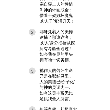
亲自穿上人的性情，
叫神的计画成全；
借着十架败坏魔鬼，
以‘人子’复活升天！
耶稣凭着人的美德，
2
逮捕了那诡诈者；
以‘人’身分抵挡试探，
所有考验全通过！
如今我在灵的里头，
拥有祂一切美德。
祂作人的匀细生命，
3
乃是在耶稣灵里，
人的美德已经‘子化’，
与神的灵调为一。
如今这灵丰富无比，
足供我全人所需。
何等奥秘，却极真实，
4