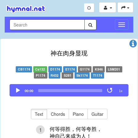
Toggle
Navigati
神在肉身显现
CB1174
Cs132
D1174
E1174
G1174
K946
LSM201
P1174
R432
S281
Sk1174
T1174
Audio
00:00
1x
Player
Text
Chords
Piano
Guitar
何等得胜，何等夸胜，
1
神自己来成为人！