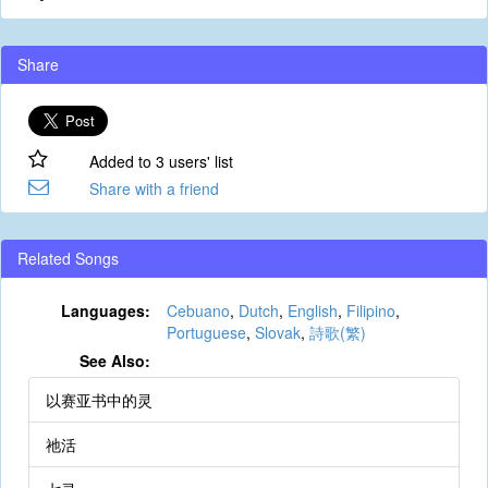
Share
Added to 3 users' list
Share with a friend
Related Songs
Languages:
Cebuano
,
Dutch
,
English
,
Filipino
,
Portuguese
,
Slovak
,
詩歌(繁)
See Also:
以赛亚书中的灵
祂活