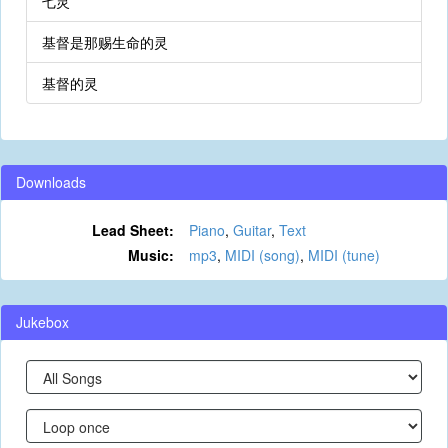
七灵
基督是那赐生命的灵
基督的灵
Downloads
Lead Sheet:
Piano
,
Guitar
,
Text
Music:
mp3
,
MIDI (song)
,
MIDI (tune)
Jukebox