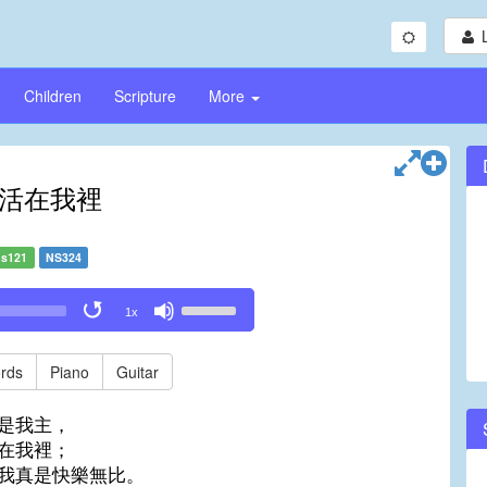
Children
Scripture
More
活在我裡
s121
NS324
Use
1x
Up/Down
Arrow
keys
rds
Piano
Guitar
to
increase
是我主，
or
在我裡；
decrease
我真是快樂無比。
volume.