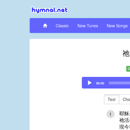
Classic
New Tunes
New Songs
祂
C
Audio
00:00
Player
Text
Cho
耶穌
1
祂活
現今