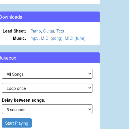
Downloads
Lead Sheet:
Piano
,
Guitar
,
Text
Music:
mp3
,
MIDI (song)
,
MIDI (tune)
Jukebox
Delay between songs:
Start Playing