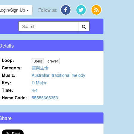
Login/Sign Up
Follow us:
Details
Loop:
Song
Forever
Category:
靈與生命
Music:
Australian traditional melody
Key:
D Major
Time:
4/4
Hymn Code:
55556665353
Share