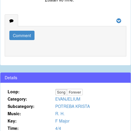
Comment
Details
Loop:
Song
Forever
Category:
EVANJELIUM
Subcategory:
POTREBA KRISTA
Music:
R. H.
Key:
F Major
Time:
4/4