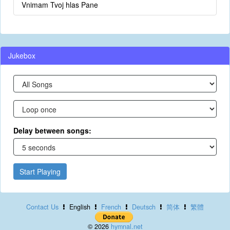
Vnimam Tvoj hlas Pane
Jukebox
Delay between songs:
Start Playing
Contact Us
English
French
Deutsch
简体
繁體
© 2026
hymnal.net