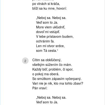
po vlnách si kráča,
blíži sa ku mne, hovorí:
„Neboj sa. Neboj sa.
Veď som to Ja.
More viem ukľudniť,
dovoľ mi vstúpiť.
V tebe prístavom budem,
ochránim ťa.
Len mi otvor srdce,
som Tá cesta.“
Cítim sa obkľúčený,
2
všetkým súžením čo mám.
Každý bôľ, problém, či spor,
o pokoj ma oberá.
So smútkom zápasím vyčerpaný.
Vari nie je nik, kto ma tohto zbaví?
Pán vraví:
„Neboj sa. Neboj sa.
Veď som to Ja.