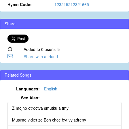
Hymn Code:
123215212321665
Share
Added to 0 user's list
Share with a friend
Related Songs
Languages:
English
See Also:
Z mojho otroctva smutku a tmy
Musime vidiet ze Boh chce byt vyjadreny