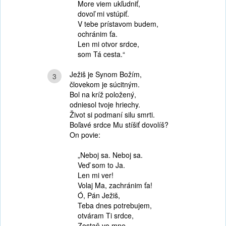
More viem ukľudniť,
dovoľ mi vstúpiť.
V tebe prístavom budem,
ochránim ťa.
Len mi otvor srdce,
som Tá cesta.“
Ježiš je Synom Božím,
3
človekom je súcitným.
Bol na kríž položený,
odniesol tvoje hriechy.
Život si podmaní silu smrti.
Boľavé srdce Mu stíšiť dovolíš?
On povie:
„Neboj sa. Neboj sa.
Veď som to Ja.
Len mi ver!
Volaj Ma, zachránim ťa!
Ó, Pán Ježiš,
Teba dnes potrebujem,
otváram Ti srdce,
Zostaň vo mne.