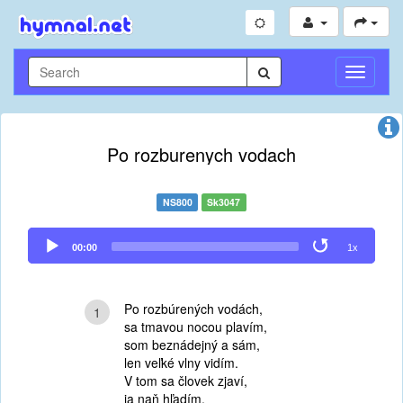
Toggle
Navigati
Po rozburenych vodach
NS800
Sk3047
Audio
00:00
1x
Player
Po rozbúrených vodách,
1
sa tmavou nocou plavím,
som beznádejný a sám,
len veľké vlny vidím.
V tom sa človek zjaví,
ja naň hľadím,