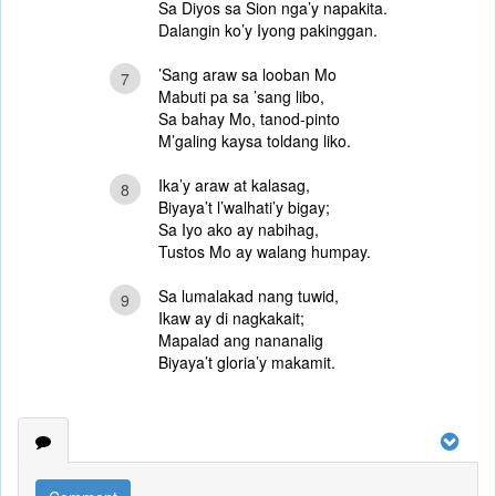
Sa Diyos sa Sion nga’y napakita.
Dalangin ko’y Iyong pakinggan.
’Sang araw sa looban Mo
7
Mabuti pa sa ’sang libo,
Sa bahay Mo, tanod-pinto
M’galing kaysa toldang liko.
Ika’y araw at kalasag,
8
Biyaya’t l’walhati’y bigay;
Sa Iyo ako ay nabihag,
Tustos Mo ay walang humpay.
Sa lumalakad nang tuwid,
9
Ikaw ay di nagkakait;
Mapalad ang nananalig
Biyaya’t gloria’y makamit.