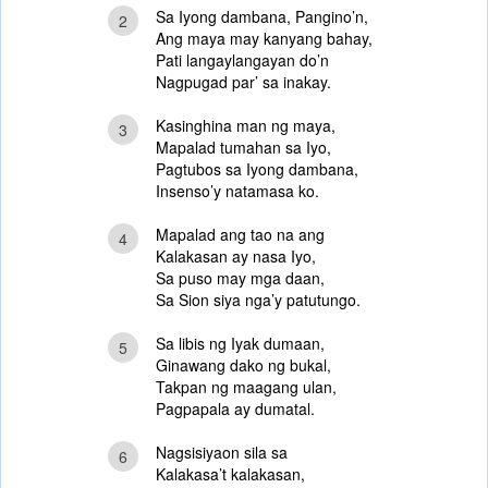
Sa Iyong dambana, Pangino’n,
2
Ang maya may kanyang bahay,
Pati langaylangayan do’n
Nagpugad par’ sa inakay.
Kasinghina man ng maya,
3
Mapalad tumahan sa Iyo,
Pagtubos sa Iyong dambana,
Insenso’y natamasa ko.
Mapalad ang tao na ang
4
Kalakasan ay nasa Iyo,
Sa puso may mga daan,
Sa Sion siya nga’y patutungo.
Sa libis ng Iyak dumaan,
5
Ginawang dako ng bukal,
Takpan ng maagang ulan,
Pagpapala ay dumatal.
Nagsisiyaon sila sa
6
Kalakasa’t kalakasan,