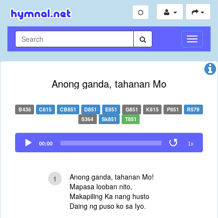
Toggle
Navigati
Anong ganda, tahanan Mo
B436
C615
CB851
D851
E851
G851
K615
P851
R579
S364
Sk851
T851
Audio
00:00
1x
Player
Anong ganda, tahanan Mo!
1
Mapasa looban nito,
Makapiling Ka nang husto
Daing ng puso ko sa Iyo.