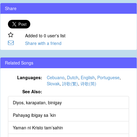
Share
Added to 0 user's list
Share with a friend
Related Songs
Languages:
Cebuano
,
Dutch
,
English
,
Portuguese
,
Slovak
,
詩歌(繁)
,
诗歌(简)
See Also:
Diyos, karapatan, binigay
Pahayag ibigay sa ’kin
Yaman ni Kristo tam’sahin