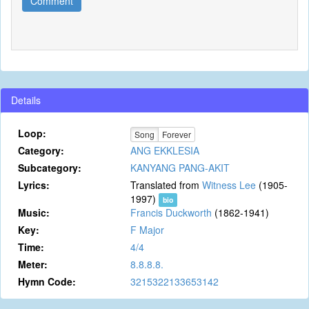
Comment
Details
Loop:
Song
Forever
Category:
ANG EKKLESIA
Subcategory:
KANYANG PANG-AKIT
Lyrics:
Translated from
Witness Lee
(1905-
1997)
bio
Music:
Francis Duckworth
(1862-1941)
Key:
F Major
Time:
4/4
Meter:
8.8.8.8.
Hymn Code:
3215322133653142