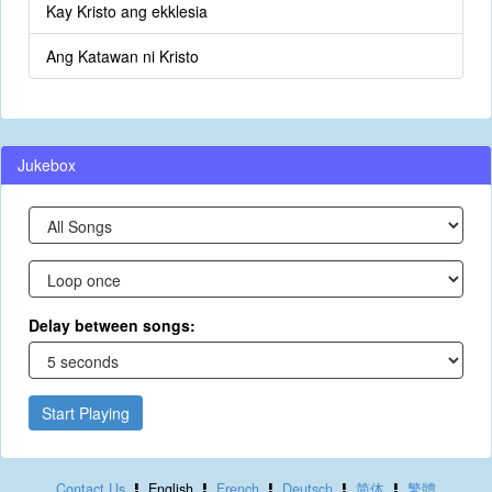
Kay Kristo ang ekklesia
Ang Katawan ni Kristo
Jukebox
Delay between songs:
Start Playing
Contact Us
English
French
Deutsch
简体
繁體