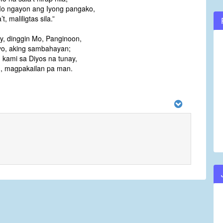
Mo ngayon ang Iyong pangako,
t, maliligtas sila.”
y, dinggin Mo, Panginoon,
Iyo, aking sambahayan;
 kami sa Diyos na tunay,
, magpakailan pa man.