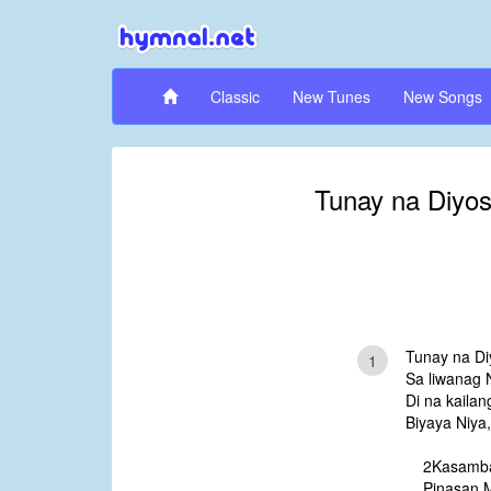
Classic
New Tunes
New Songs
Tunay na Diyos
Tunay na Diy
1
Sa liwanag N
Di na kailan
Biyaya Niya,
2Kasambah
Pinasan Mo