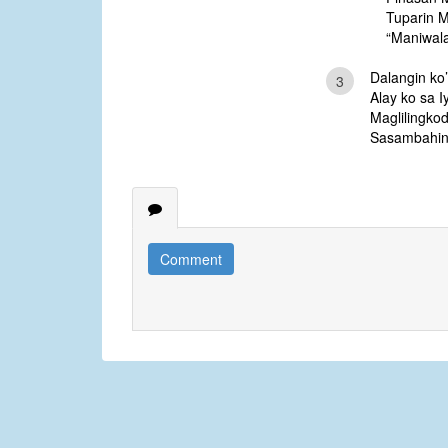
Tuparin 
“Maniwala’
Dalangin ko’
3
Alay ko sa 
Maglilingkod
Sasambahin
Comment