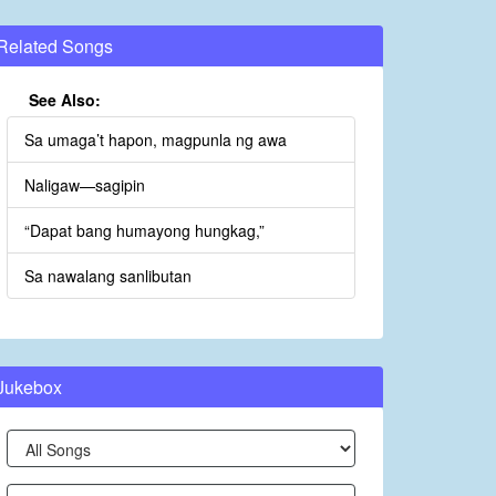
Related Songs
See Also:
Sa umaga’t hapon, magpunla ng awa
Naligaw—sagipin
“Dapat bang humayong hungkag,”
Sa nawalang sanlibutan
Jukebox