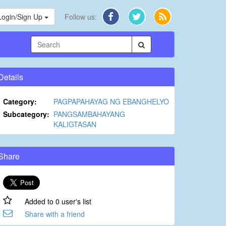
Login/Sign Up
Follow us:
Details
Category:
PAGPAPAHAYAG NG EBANGHELYO
Subcategory:
PANGSAMBAHAYANG
KALIGTASAN
Share
Added to 0 user's list
Share with a friend