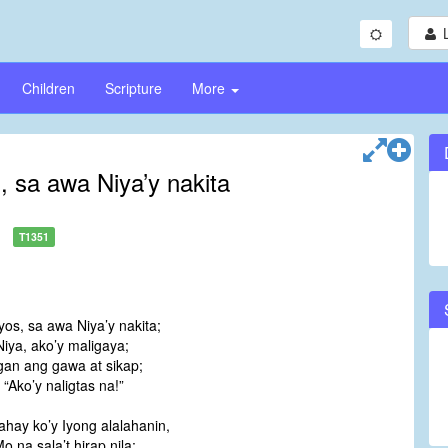
Children
Scripture
More
, sa awa Niya’y nakita
T1351
os, sa awa Niya’y nakita;
iya, ako’y maligaya;
gan ang gawa at sikap;
 “Ako’y naligtas na!”
ay ko’y Iyong alalahanin,
 na sala’t hirap nila;