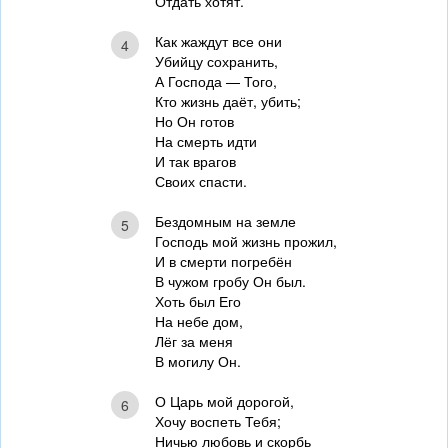
Отдать хотят.
Как жаждут все они
4
Убийцу сохранить,
А Господа — Того,
Кто жизнь даёт, убить;
Но Он готов
На смерть идти
И так врагов
Своих спасти.
Бездомным на земле
5
Господь мой жизнь прожил,
И в смерти погребён
В чужом гробу Он был.
Хоть был Его
На небе дом,
Лёг за меня
В могилу Он.
О Царь мой дорогой,
6
Хочу воспеть Тебя;
Ничью любовь и скорбь