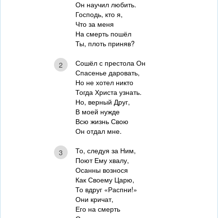
Он научил любить.
Господь, кто я,
Что за меня
На смерть пошёл
Ты, плоть приняв?
Сошёл с престола Он
2
Спасенье даровать,
Но не хотел никто
Тогда Христа узнать.
Но, верный Друг,
В моей нужде
Всю жизнь Свою
Он отдал мне.
То, следуя за Ним,
3
Поют Ему хвалу,
Осанны вознося
Как Своему Царю,
То вдруг «Распни!»
Они кричат,
Его на смерть