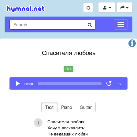
Toggle
Navigati
Спасителя любовь
R74
Audio
00:00
1x
Player
Text
Piano
Guitar
Спасителя любовь
1
Хочу я восхвалить;
Не ведавших любви