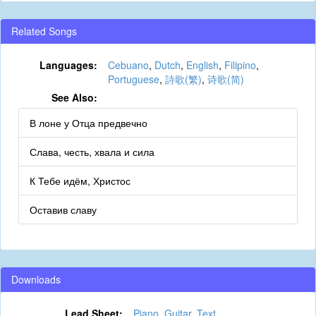
Related Songs
Languages:
Cebuano
,
Dutch
,
English
,
Filipino
,
Portuguese
,
詩歌(繁)
,
诗歌(简)
See Also:
В лоне у Отца предвечно
Слава, честь, хвала и сила
К Тебе идём, Христос
Оставив славу
Downloads
Lead Sheet:
Piano
,
Guitar
,
Text