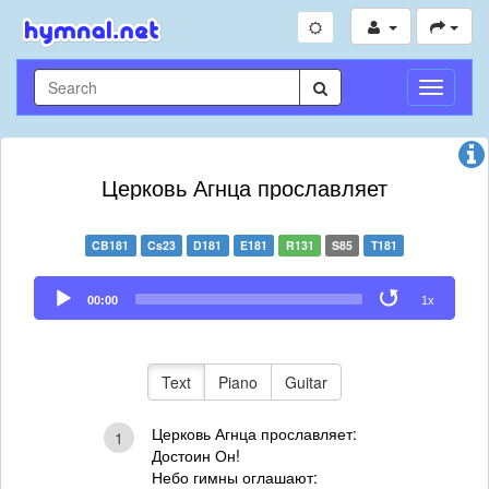
Toggle
Navigati
Церковь Агнца прославляет
CB181
Cs23
D181
E181
R131
S85
T181
Audio
00:00
1x
Player
Text
Piano
Guitar
Церковь Агнца прославляет:
1
Достоин Он!
Небо гимны оглашают: