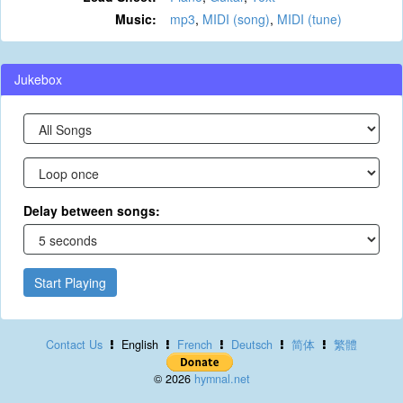
Music:
mp3
,
MIDI (song)
,
MIDI (tune)
Jukebox
Delay between songs:
Start Playing
Contact Us
English
French
Deutsch
简体
繁體
© 2026
hymnal.net