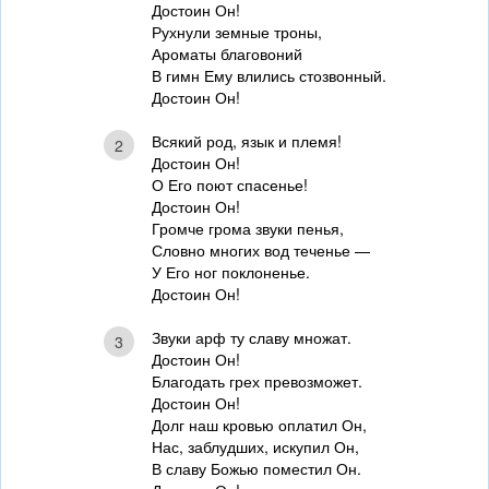
Достоин Он!
Рухнули земные троны,
Ароматы благовоний
В гимн Ему влились стозвонный.
Достоин Он!
Всякий род, язык и племя!
2
Достоин Он!
О Его поют спасенье!
Достоин Он!
Громче грома звуки пенья,
Словно многих вод теченье —
У Его ног поклоненье.
Достоин Он!
Звуки арф ту славу множат.
3
Достоин Он!
Благодать грех превозможет.
Достоин Он!
Долг наш кровью оплатил Он,
Нас, заблудших, искупил Он,
В славу Божью поместил Он.