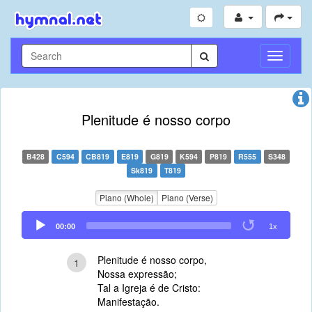
Toggle
Navigati
Plenitude é nosso corpo
B428
C594
CB819
E819
G819
K594
P819
R555
S348
Sk819
T819
Piano (Whole)
Piano (Verse)
Audio
00:00
1x
Player
Plenitude é nosso corpo,
1
Nossa expressão;
Tal a Igreja é de Cristo:
Manifestação.