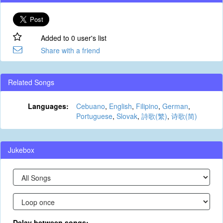
Added to 0 user's list
Share with a friend
Related Songs
Languages:
Cebuano
,
English
,
Filipino
,
German
,
Portuguese
,
Slovak
,
詩歌(繁)
,
诗歌(简)
Jukebox
Delay between songs: