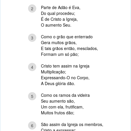
Parte de Adão é Eva,
2
Do qual procedeu;
É de Cristo a Igreja,
O aumento Seu.
Como o grão que enterrado
3
Gera muitos grãos,
E tais grãos então, mesclados,
Formam um só pão;
Cristo tem assim na Igreja
4
Multiplicação;
Expressando-O no Corpo,
A Deus glória dão.
Como os ramos da videira
5
Seu aumento são,
Um com ela, frutificam,
Muitos frutos dão;
São assim da Igreja os membros,
6
Cristo a expressar;