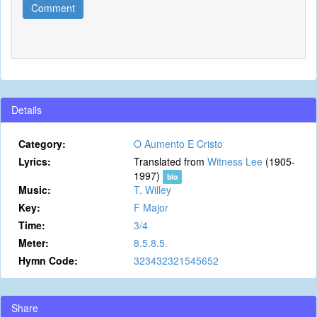
Comment
Details
Category:
O Aumento E Cristo
Lyrics:
Translated from
Witness Lee
(1905-
1997)
bio
Music:
T. Willey
Key:
F Major
Time:
3/4
Meter:
8.5.8.5.
Hymn Code:
323432321545652
Share