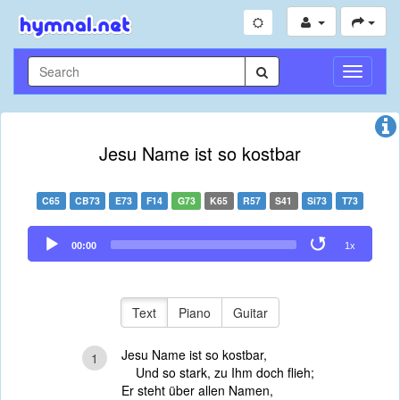
Toggle
Navigati
Jesu Name ist so kostbar
C65
CB73
E73
F14
G73
K65
R57
S41
Si73
T73
Audio
00:00
1x
Player
Text
Piano
Guitar
Jesu Name ist so kostbar,
1
Und so stark, zu Ihm doch flieh;
Er steht über allen Namen,