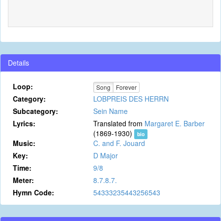
Details
Loop:
Song
Forever
Category:
LOBPREIS DES HERRN
Subcategory:
Sein Name
Lyrics:
Translated from
Margaret E. Barber
(1869-1930)
bio
Music:
C. and F. Jouard
Key:
D Major
Time:
9/8
Meter:
8.7.8.7.
Hymn Code:
54333235443256543