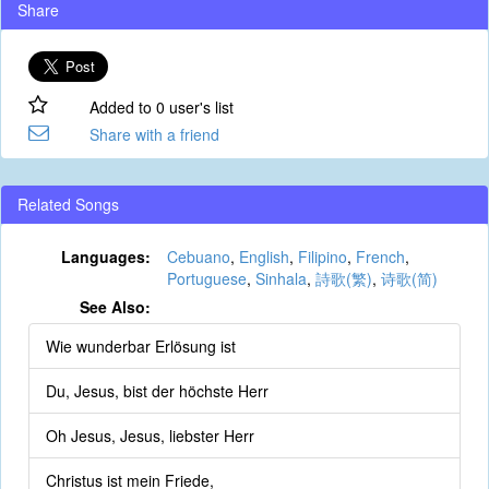
Share
Added to 0 user's list
Share with a friend
Related Songs
Languages:
Cebuano
,
English
,
Filipino
,
French
,
Portuguese
,
Sinhala
,
詩歌(繁)
,
诗歌(简)
See Also:
Wie wunderbar Erlösung ist
Du, Jesus, bist der höchste Herr
Oh Jesus, Jesus, liebster Herr
Christus ist mein Friede,