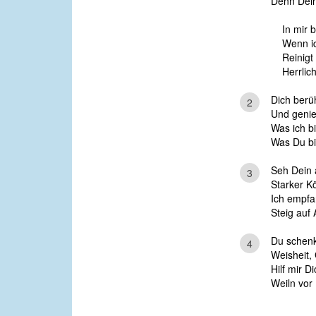
Denn Dein
In mir 
Wenn ic
Reinigt 
Herrlich
Dich berü
2
Und genie
Was ich bi
Was Du bis
Seh Dein 
3
Starker Kö
Ich empfa
Steig auf 
Du schenk
4
Weisheit, 
Hilf mir D
Weiln vor