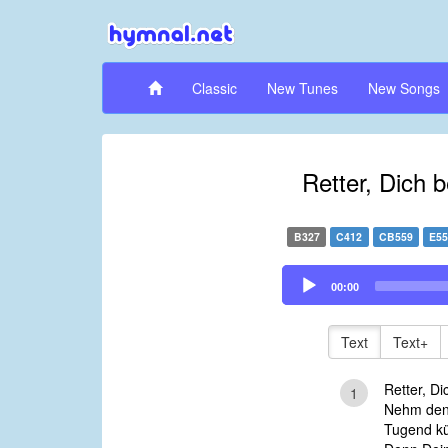
Classic
New Tunes
New Songs
Retter, Dich 
B327
C412
CB559
E5
Audio
00:00
Player
Text
Text+
Retter, D
1
Nehm den 
Tugend kü