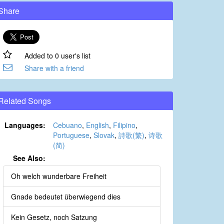
Share
Added to 0 user's list
Share with a friend
Related Songs
Languages:
Cebuano
,
English
,
Filipino
,
Portuguese
,
Slovak
,
詩歌(繁)
,
诗歌
(简)
See Also:
Oh welch wunderbare Freiheit
Gnade bedeutet überwiegend dies
Kein Gesetz, noch Satzung