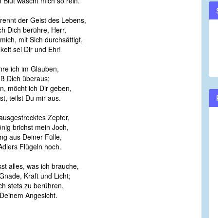
 Blut wäscht mich so rein.
brennt der Geist des Lebens,
h Dich berühre, Herr,
mich, mit Sich durchsättigt,
keit sei Dir und Ehr!
hre ich im Glauben,
ß Dich überaus;
n, möcht ich Dir geben,
t, teilst Du mir aus.
ausgestrecktes Zepter,
nig brichst mein Joch,
ng aus Deiner Fülle,
Adlers Flügeln hoch.
st alles, was ich brauche,
Gnade, Kraft und Licht;
ich stets zu berühren,
 Deinem Angesicht.