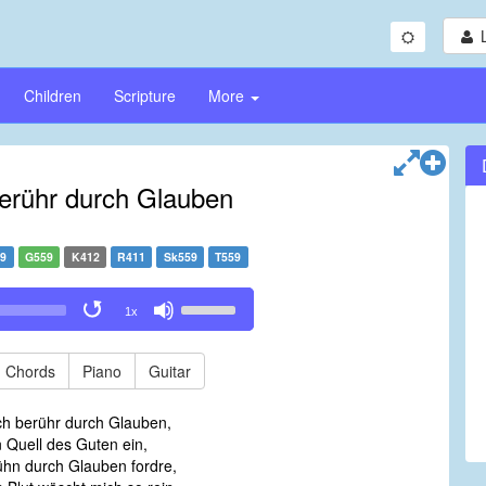
Children
Scripture
More
berühr durch Glauben
59
G559
K412
R411
Sk559
T559
Use
1x
Up/Down
Arrow
keys
Chords
Piano
Guitar
to
increase
ich berühr durch Glauben,
or
Quell des Guten ein,
decrease
hn durch Glauben fordre,
volume.