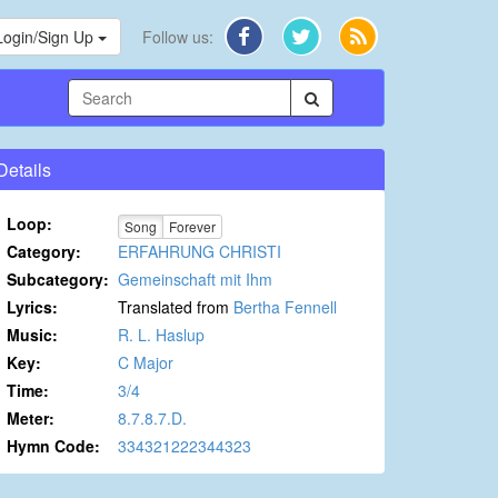
Login/Sign Up
Follow us:
Details
Loop:
Song
Forever
Category:
ERFAHRUNG CHRISTI
Subcategory:
Gemeinschaft mit Ihm
Lyrics:
Translated from
Bertha Fennell
Music:
R. L. Haslup
Key:
C Major
Time:
3/4
Meter:
8.7.8.7.D.
Hymn Code:
334321222344323