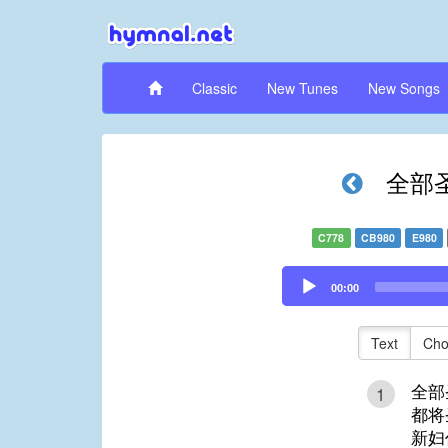
Classic
New Tunes
New Songs
全部
C778
CB980
E980
Audio
00:00
Player
Text
Cho
全部
1
都将
新妇