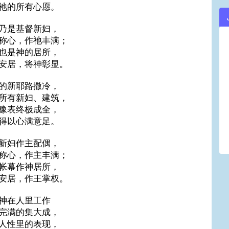
祂的所有心愿。
乃是基督新妇，
称心，作祂丰满；
也是神的居所，
安居，将神彰显。
的新耶路撒冷，
所有新妇、建筑，
豫表终极成全，
得以心满意足。
新妇作主配偶，
称心，作主丰满；
帐幕作神居所，
安居，作王掌权。
神在人里工作
完满的集大成，
人性里的表现，