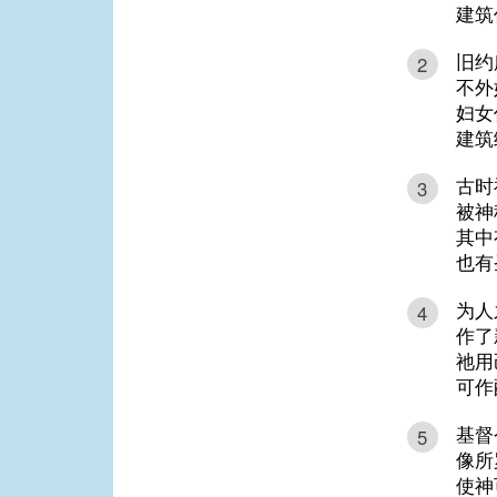
建筑
旧约
2
不外
妇女
建筑
古时
3
被神
其中
也有
为人
4
作了
祂用
可作
基督
5
像所
使神