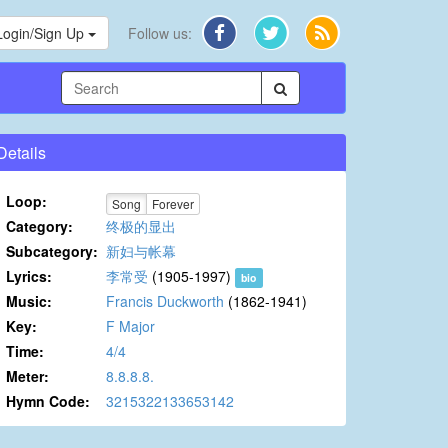
Login/Sign Up
Follow us:
Details
Loop:
Song
Forever
Category:
终极的显出
Subcategory:
新妇与帐幕
Lyrics:
李常受
(1905-1997)
bio
Music:
Francis Duckworth
(1862-1941)
Key:
F Major
Time:
4/4
Meter:
8.8.8.8.
Hymn Code:
3215322133653142