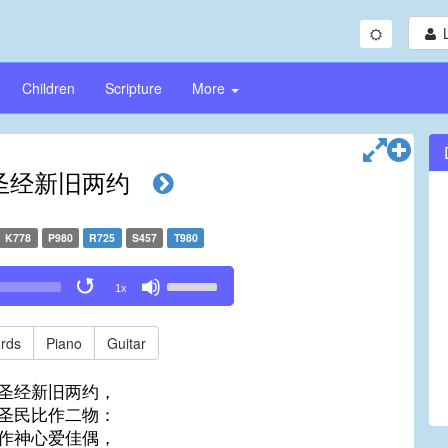
Children
Scripture
More
圣经新旧两约
K778
P980
R725
S457
T980
Use
1x
Up/Down
Arrow
keys
rds
Piano
Guitar
to
increase
圣经新旧两约，
or
圣民比作二物：
decrease
作神心爱佳偶，
volume.