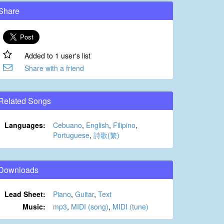
Share
Added to 1 user's list
Share with a friend
Related Songs
Languages:
Cebuano
,
English
,
Filipino
,
Portuguese
,
詩歌(繁)
Downloads
Lead Sheet:
Piano
,
Guitar
,
Text
Music:
mp3
,
MIDI (song)
,
MIDI (tune)