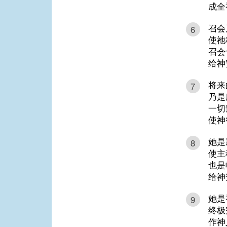
成全
召会
6
使祂
召会
给神
将来
7
乃是
一切
使神
她是
8
使主
也是
给神
她是
9
终极
作神