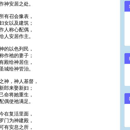
作神安居之处。
所有召会豫表，
妇女以及建筑；
作人称心配偶，
给人安居作主。
神的以色列民，
称作祂的妻子；
有殿给神居住，
圣城给神管治。
之神，神人基督，
新郎来娶新妇；
己命将她重生，
配偶使祂满足。
今在复活里面，
罗门为神建殿，
可有安息之所，