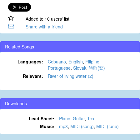
Added to 10 users' list
Share with a friend
Related Songs
Languages:
Cebuano
,
English
,
Filipino
,
Portuguese
,
Slovak
,
詩歌(繁)
Relevant:
River of living water (2)
Downloads
Lead Sheet:
Piano
,
Guitar
,
Text
Music:
mp3
,
MIDI (song)
,
MIDI (tune)