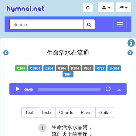
Toggle
Navigati
生命活水在流通
C204
CB984
E984
G984
K204
P984
R727
Sk984
T984
Audio
00:00
1x
Player
Text
Text+
Chords
Piano
Guitar
生命活水水晶河，
1
流自天上的宝座，