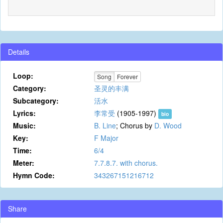
Details
Loop:
Song
Forever
Category:
圣灵的丰满
Subcategory:
活水
Lyrics:
李常受
(1905-1997)
bio
Music:
B. Line
; Chorus by
D. Wood
Key:
F Major
Time:
6/4
Meter:
7.7.8.7. with chorus.
Hymn Code:
343267151216712
Share