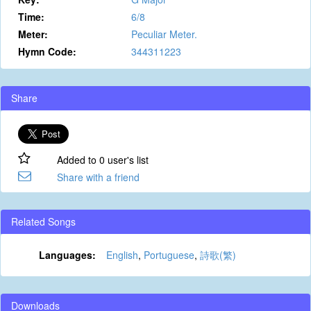
Time:
6/8
Meter:
Peculiar Meter.
Hymn Code:
344311223
Share
Added to 0 user's list
Share with a friend
Related Songs
Languages:
English
,
Portuguese
,
詩歌(繁)
Downloads