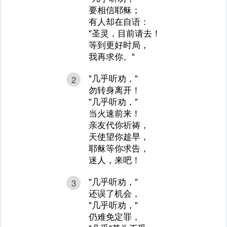
要相信耶稣；
有人却在自语：
"圣灵，目前请去！
等到更好时局，
我再求你。"
"几乎听劝，"
2
勿转身离开！
"几乎听劝，"
当火速前来！
亲友代你祈祷，
天使望你趁早，
耶稣等你求告，
迷人，来吧！
"几乎听劝，"
3
还误了机会，
"几乎听劝，"
仍难免定罪，