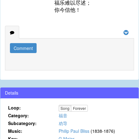
福乐难以尽述；
你今信他！
Comment
Details
Loop:
Song
Forever
Category:
福音
Subcategory:
劝导
Music:
Philip Paul Bliss
(1838-1876)
Key:
G Major