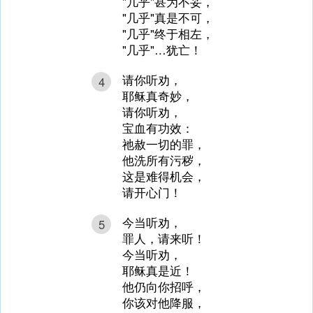
"几乎"甚为不妥，
"几乎"真是不可，
"几乎"终于相左，
"几乎"…犹亡！
请你听劝，
4
耶稣真奇妙，
请你听劝，
宝血有功效：
祂赦一切的罪，
他洗所有污秽，
这是难得机会，
请开心门！
今当听劝，
5
罪人，请来听！
今当听劝，
耶稣真是近！
他仍向你招呼，
你该对他降服，