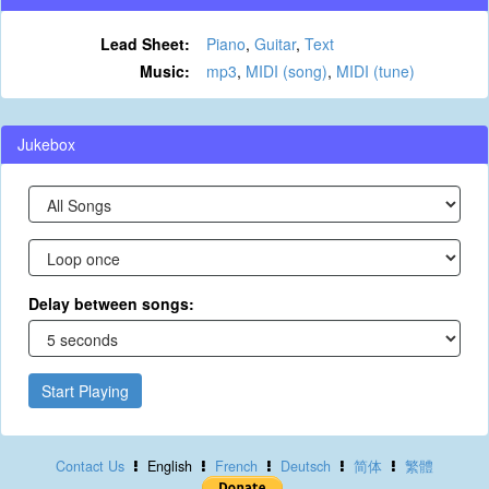
Lead Sheet:
Piano
,
Guitar
,
Text
Music:
mp3
,
MIDI (song)
,
MIDI (tune)
Jukebox
Delay between songs:
Start Playing
Contact Us
English
French
Deutsch
简体
繁體