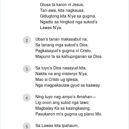
Giusa ta karon ni Jesus,
Tan-awa, kita nagkausa.
Gidugtong kita N’ya sa gugma,
Ngadto sa hingkod nga sukod’s
Lawas N’ya.
Uban’s tanan makasabut na,
2
Sa tanang mga sukod’s Dios.
Pagkasayud’s gugma ni Cristo,
Mapuno ta sa kahupnganan sa Dios.
Sa tuyo’s Dios nasayud kita,
3
Nakita na ang misteryo N’ya;
Mao si Cristo ug iglesia,
Nga magpakaulaw gyud sa kaaway.
Ning tuyo nag-ampo’s Amahan—
4
Lig-onon ang sulod nga tawo;
Magbalay Ka sa kasingkasing,
Pasukaron mi’s gugma ug plano Mo.
Sa Lawas kita ipahaum,
5