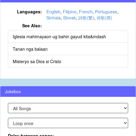
Languages:
English
,
Filipino
,
French
,
Portuguese
,
Sinhala
,
Slovak
,
詩歌(繁)
,
诗歌(简)
See Also:
Iglesia mahimayaon ug bahin gayud kita&mdash
Tanan nga balaan
Misteryo sa Dios si Cristo
Jukebox
Delay between songs: