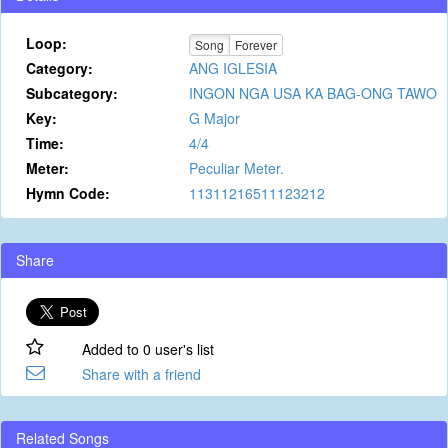
Loop:
Song
Forever
Category:
ANG IGLESIA
Subcategory:
INGON NGA USA KA BAG-ONG TAWO
Key:
G Major
Time:
4/4
Meter:
Peculiar Meter.
Hymn Code:
11311216511123212
Share
Added to 0 user's list
Share with a friend
Related Songs