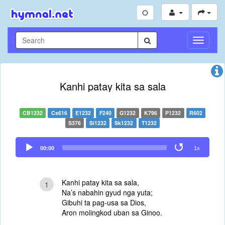
Toggle
Navigati
Kanhi patay kita sa sala
CB1232
Cs616
E1232
F240
G1232
K796
P1232
R602
S376
Si1232
Sk1232
T1232
Audio
00:00
1x
Player
Kanhi patay kita sa sala,
1
Na’s nabahin gyud nga yuta;
Gibuhi ta pag-usa sa Dios,
Aron molingkod uban sa Ginoo.